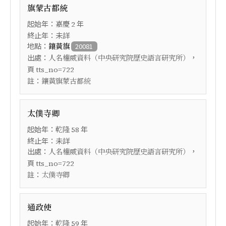
旗蒙古都統
起始年：
年
嘉慶
2
終止年：未詳
地點：
鑲黃旗
20081
出處：
，
人名權威資料（中央研究院歷史語言研究所）
頁
tts_no=722
註：
鑲黃旗蒙古都統
太僕寺卿
起始年：
年
乾隆
58
終止年：未詳
出處：
，
人名權威資料（中央研究院歷史語言研究所）
頁
tts_no=722
註：
太僕寺卿
通政使
起始年：
年
乾隆
59