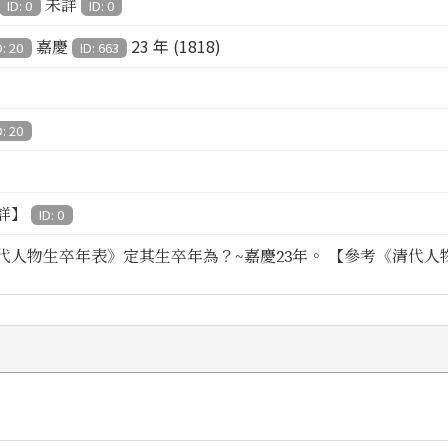
未詳
ID: 0
ID: 0
23 年 (1818)
嘉慶
D: 20
ID: 663
D: 20
詳】
ID: 0
代人物生卒年表》定其生卒年為？~嘉慶23年。 【參考《清代人物生