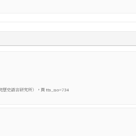
，頁
院歷史語言研究所）
tts_no=734