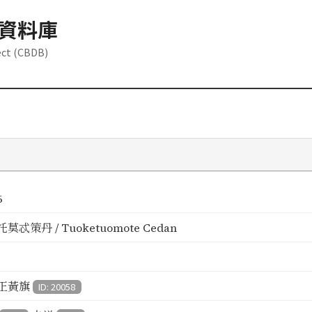
資料庫
ect (CBDB)
6
莫忒策丹 / Tuoketuomote Cedan
正黃旗
ID: 20058