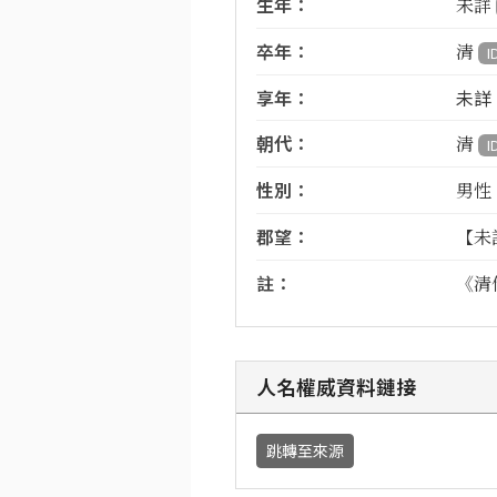
生年：
未詳
卒年：
清
I
享年：
未詳
朝代：
清
I
性別：
男性
郡望：
【未
註：
《清
人名權威資料鏈接
跳轉至來源