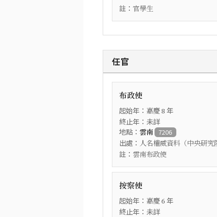
註：
官學生
任官
布政使
起始年：
年
嘉慶
8
終止年：未詳
地點：
雲南
7206
出處：
人名權威資料（中央研究
註：
雲南布政使
按察使
起始年：
年
嘉慶
6
終止年：未詳