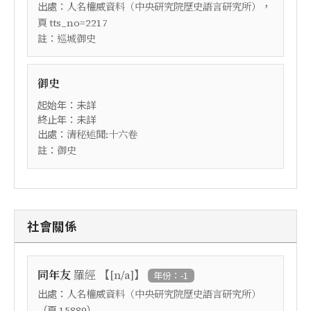
出處：
，
人名權威資料（中央研究院歷史語言研究所）
頁
tts_no=2217
註：
巡城御史
御史
起始年：未詳
終止年：未詳
出處：
清秘述聞:十六卷
註：
御史
社會關係
【
】
同年友
羅經
[n/a]
年份：-1
出處：
人名權威資料（中央研究院歷史語言研究所）
（頁
）
15889