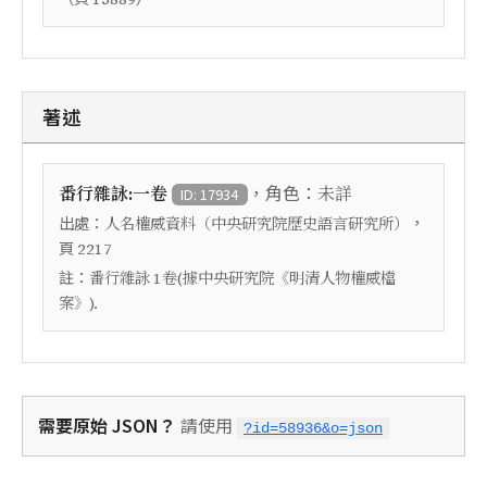
著述
，角色：
番行雜詠:一卷
未詳
ID: 17934
出處：
，
人名權威資料（中央研究院歷史語言研究所）
頁
2217
註：
番行雜詠 1卷(據中央研究院《明清人物權威檔
案》).
需要原始 JSON？
請使用
?id=58936&o=json