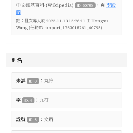
，頁
中文維基百科 (Wikipedia)
李殿
ID: 60795
圖
註：
批次導入於 2025-11-13 15:26:11 由 Hongsu
Wang (任務ID: import_1763018761_60795)
別名
：
未詳
丸符
ID: 0
：
字
九符
ID: 4
：
諡號
文肅
ID: 6