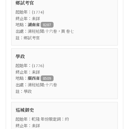
鄉試考官
起始年：(
)
1774
終止年：未詳
地點：
湖南省
8287
出處：
，頁
清秘述聞:十六卷
卷七
註：
鄉試考官
學政
起始年：(
)
1776
終止年：未詳
地點：
廣西省
8509
出處：
清秘述聞:十六卷
註：
學政
巡城御史
起始年：
年份限定詞：
乾隆
約
終止年：未詳