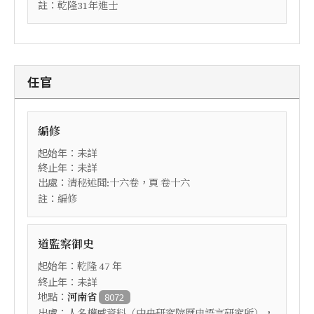
註：
乾隆31年進士
任官
編修
起始年：未詳
終止年：未詳
出處：
，頁
清秘述聞:十六卷
卷十六
註：
編修
道監察御史
起始年：
年
乾隆
47
終止年：未詳
地點：
河南省
8072
出處：
，
人名權威資料（中央研究院歷史語言研究所）