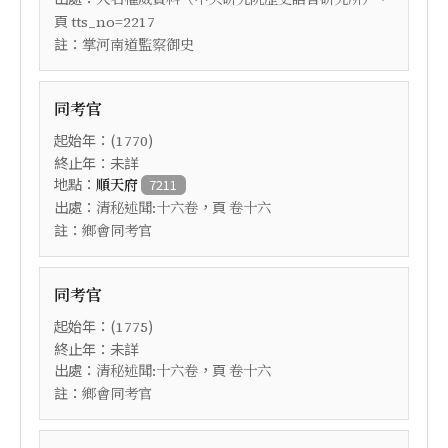
頁
tts_no=2217
註：
掌河南道監察御史
同考官
起始年：(
)
1770
終止年：未詳
地點：
順天府
7211
出處：
，頁
清秘述聞:十六卷
卷十六
註：
鄉會同考官
同考官
起始年：(
)
1775
終止年：未詳
出處：
，頁
清秘述聞:十六卷
卷十六
註：
鄉會同考官