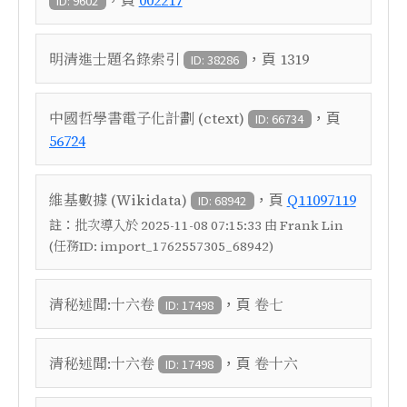
002217
ID: 9602
，頁
明清進士題名錄索引
1319
ID: 38286
，頁
中國哲學書電子化計劃 (ctext)
ID: 66734
56724
，頁
維基數據 (Wikidata)
Q11097119
ID: 68942
註：
批次導入於 2025-11-08 07:15:33 由 Frank Lin
(任務ID: import_1762557305_68942)
，頁
清秘述聞:十六卷
卷七
ID: 17498
，頁
清秘述聞:十六卷
卷十六
ID: 17498