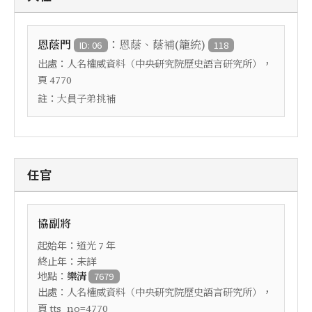
：
恩蔭門
恩蔭、蔭補(籠統)
ID: 06
118
出處：
，
人名權威資料（中央研究院歷史語言研究所）
頁
4770
註：
大員子弟挑補
任官
協副將
起始年：
年
道光
7
終止年：未詳
地點：
樂清
7679
出處：
，
人名權威資料（中央研究院歷史語言研究所）
頁
tts_no=4770