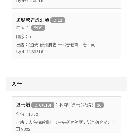
lgid=1160618
遊歷或曾經到過
ID: 12
西安府
8939
順序：
0
出處：
，頁
(道光)徽州府志:十六卷卷首一卷
lgid=1160618
入仕
：
進士類
科舉: 進士(籠統)
ID: 040101
36
年份：
1752
出處：
，
人名權威資料（中央研究院歷史語言研究所）
頁
9302