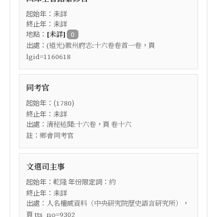
起始年：未詳
終止年：未詳
地點：
[未詳]
0
出處：
，頁
(道光)徽州府志:十六卷卷首一卷
lgid=1160618
同考官
起始年：(
)
1780
終止年：未詳
出處：
，頁
清秘述聞:十六卷
卷十六
註：
鄉會同考官
文選司主事
起始年：
年份限定詞：
乾隆
約
終止年：未詳
出處：
，
人名權威資料（中央研究院歷史語言研究所）
頁
tts_no=9302