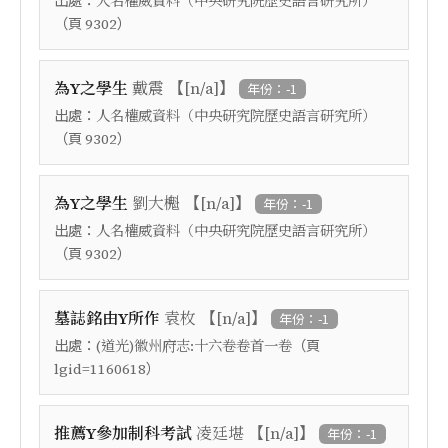
人名權威資料（中央研究院歷史語言研究所）
（頁
）
9302
【
】
為Y之學生
戴震
[n/a]
年份：-1
出處：
人名權威資料（中央研究院歷史語言研究所）
（頁
）
9302
【
】
為Y之學生
劉大櫆
[n/a]
年份：-1
出處：
人名權威資料（中央研究院歷史語言研究所）
（頁
）
9302
【
】
墓誌銘由Y所作
袁枚
[n/a]
年份：-1
出處：
（頁
(道光)徽州府志:十六卷卷首一卷
）
lgid=1160618
【
】
推薦Y參加制科考試
凌廷堪
[n/a]
年份：-1