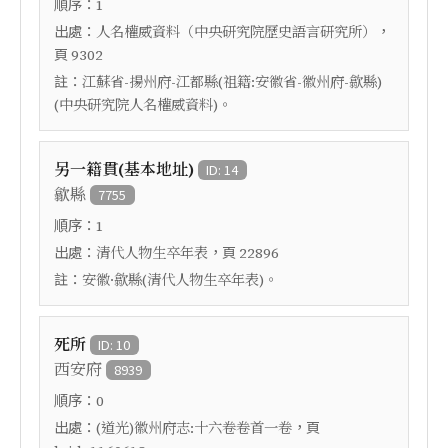
順序：
1
出處：
，
人名權威資料（中央研究院歷史語言研究所）
頁
9302
註：
江蘇省-揚州府-江都縣(祖籍:安徽省-徽州府-歙縣)
(中央研究院人名權威資料)。
另一籍貫(基本地址)
ID: 14
歙縣
7755
順序：
1
出處：
，頁
清代人物生卒年表
22896
註：
安徽·歙縣(清代人物生卒年表)。
死所
ID: 10
西安府
8939
順序：
0
出處：
，頁
(道光)徽州府志:十六卷卷首一卷