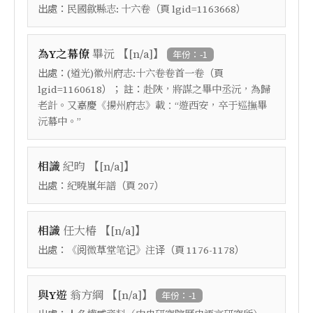
出處：
（頁
）
民國歙縣志: 十六卷
lgid=1163668
【
】
為Y之幕僚
畢沅
[n/a]
年份：-1
出處：
（頁
(道光)徽州府志:十六卷卷首一卷
）； 註：
lgid=1160618
赴陝，將謀之畢中丞沅，為歸
老計。又嘉慶《揚州府志》載：“遊西安，卒于巡撫畢
沅幕中。”
【
】
相識
紀昀
[n/a]
出處：
（頁
）
紀曉嵐年譜
207
【
】
相識
任大椿
[n/a]
出處：
（頁
）
《阅微草堂笔记》注译
1176-1178
【
】
與Y遊
翁方綱
[n/a]
年份：-1