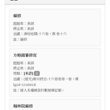
編修
起始年：未詳
終止年：未詳
出處：
，頁
清秘述聞:十六卷
卷十六
註：
編修
方略館纂修官
起始年：未詳
終止年：未詳
地點：
[未詳]
0
出處：
，頁
(道光)徽州府志:十六卷卷首一卷
lgid=1160618
註：
據人名權威資料數據庫記載。
翰林院編修