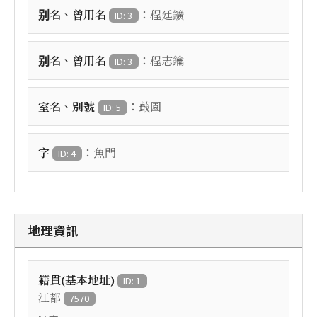
：
别名、曾用名
程廷鑛
ID: 3
：
别名、曾用名
程志鑰
ID: 3
：
室名、別號
蕺園
ID: 5
：
字
魚門
ID: 4
地理資訊
籍貫(基本地址)
ID: 1
江都
7570