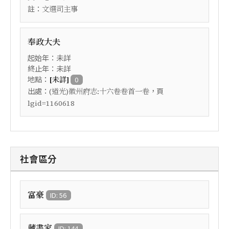
註：
文選司主事
奉政大夫
起始年：未詳
終止年：未詳
地點：
[未詳]
0
出處：
，頁
(道光)徽州府志:十六卷卷首一卷
lgid=1160618
社會區分
富豪
ID: 56
藏書家
ID: 144