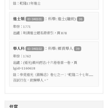
註：
乾隆17年進士
：
進士類
科舉: 進士(籠統)
ID: 040101
36
年份：
1771
出處：
，頁
明清進士題名錄索引
878
：
舉人科
科舉: 鄉貢舉人
ID: 040102
39
年份：
1762
出處：
，頁
(道光)徽州府志:十六卷卷首一卷
lgid=1160618
註：
參見道光《歙縣志》卷七之一：“乾隆二十七年......
召試行在，欽賜舉人。”
任官