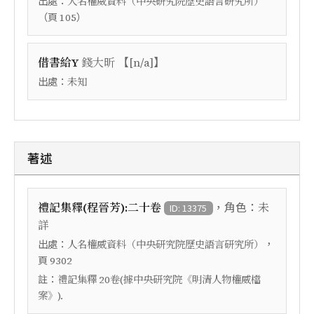
出處：
人名權威資料（中央研究院歷史語言研究所）
（頁
）
105
【
】
借書給Y
錢大昕
[n/a]
出處：
未知
著述
，角色：
禮記集釋(程晉芳):二十卷
未
ID: 13375
詳
出處：
，
人名權威資料（中央研究院歷史語言研究所）
頁
9302
註：
禮記集釋 20卷(據中央研究院《明清人物權威檔
案》).