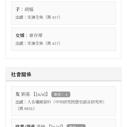
：
子
胡樞
出處：
（頁
）
宋濂全集
427
：
女婿
章存厚
出處：
（頁
）
宋濂全集
427
社會關係
【
】
友
劉基
[n/a]
年份：-1
出處：
人名權威資料（中央研究院歷史語言研究所）
（頁
）
9831
【
】
欣賞/器重
湯楷
[n/a]
年份：-1