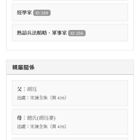
經學家
ID: 164
熟諳兵法韜略、軍事家
ID: 256
親屬關係
：
父
胡珏
出處：
（頁
）
宋濂全集
426
：
母
趙氏(胡珏妻)
出處：
（頁
）
宋濂全集
426