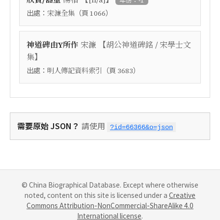
出處：
（頁
）
宋濂全集
1066
【
神道碑由Y所作
宋濂
胡公神道碑銘 / 宋學士文
】
集
出處：
（頁
）
明人傳記資料索引
3683
需要原始 JSON？
請使用
?id=66366&o=json
© China Biographical Database. Except where otherwise
noted, content on this site is licensed under a
Creative
Commons Attribution-NonCommercial-ShareAlike 4.0
International license
.