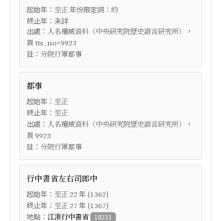
起始年：
年份限定詞：
至正
約
終止年：未詳
出處：
，
人名權威資料（中央研究院歷史語言研究所）
頁
tts_no=9923
註：
分院行軍都事
都事
起始年：
至正
終止年：
至正
出處：
，
人名權威資料（中央研究院歷史語言研究所）
頁
9923
註：
分院行軍都事
行中書省左右司郎中
起始年：
年 (
)
至正
22
1362
終止年：
年 (
)
至正
27
1367
地點：
江浙行中書省
18233