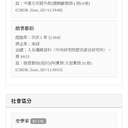
註：
中書左司員外郎(國朝獻徵錄;1冊10卷)
(CBDB_line_ID=113948)
縉雲郡伯
起始年：
年 (
)
洪武
1
1368
終止年：未詳
出處：
，
人名權威資料（中央研究院歷史語言研究所）
頁
9923
註：
縉雲郡伯(追封)(明實錄:太祖實錄;31卷)
(CBDB_line_ID=113953)
社會區分
史學家
ID: 142