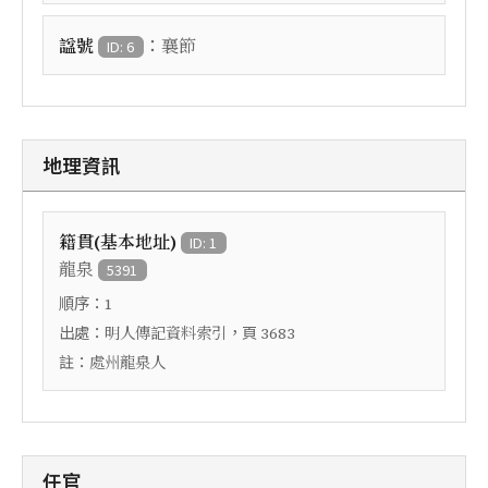
：
諡號
襄節
ID: 6
地理資訊
籍貫(基本地址)
ID: 1
龍泉
5391
順序：
1
出處：
，頁
明人傳記資料索引
3683
註：
處州龍泉人
任官