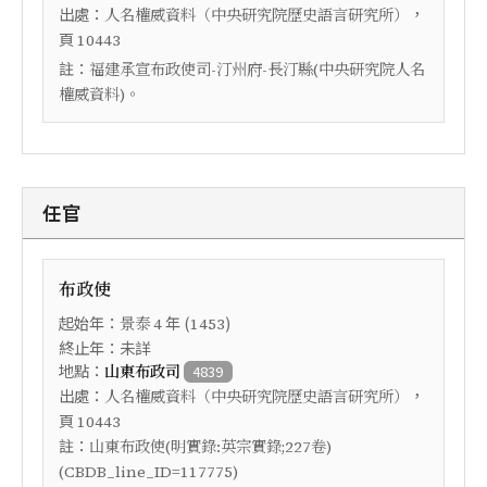
出處：
，
人名權威資料（中央研究院歷史語言研究所）
頁
10443
註：
福建承宣布政使司-汀州府-長汀縣(中央研究院人名
權威資料)。
任官
布政使
起始年：
年 (
)
景泰
4
1453
終止年：未詳
地點：
山東布政司
4839
出處：
，
人名權威資料（中央研究院歷史語言研究所）
頁
10443
註：
山東布政使(明實錄:英宗實錄;227卷)
(CBDB_line_ID=117775)