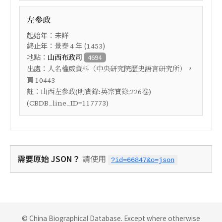
左參政
起始年：未詳
終止年：
年 (
)
景泰
4
1453
地點：
山西布政司
4694
出處：
，
人名權威資料（中央研究院歷史語言研究所）
頁
10443
註：
山西左參政(明實錄:英宗實錄;226卷)
(CBDB_line_ID=117773)
需要原始 JSON？
請使用
?id=66847&o=json
© China Biographical Database. Except where otherwise