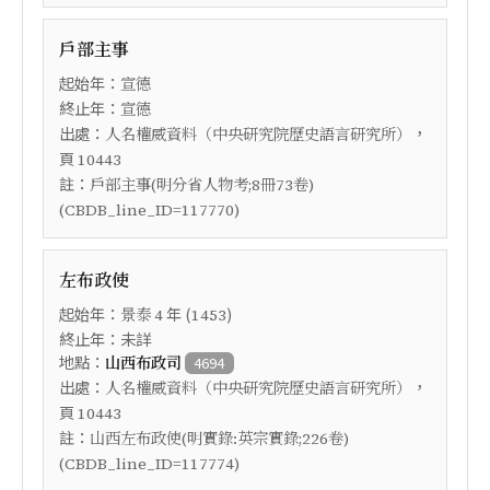
戶部主事
起始年：
宣德
終止年：
宣德
出處：
，
人名權威資料（中央研究院歷史語言研究所）
頁
10443
註：
戶部主事(明分省人物考;8冊73卷)
(CBDB_line_ID=117770)
左布政使
起始年：
年 (
)
景泰
4
1453
終止年：未詳
地點：
山西布政司
4694
出處：
，
人名權威資料（中央研究院歷史語言研究所）
頁
10443
註：
山西左布政使(明實錄:英宗實錄;226卷)
(CBDB_line_ID=117774)