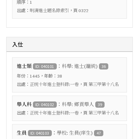
順序：
1
出處：
，頁
明清進士題名錄索引
0322
入仕
：
進士類
科舉: 進士(籠統)
ID: 040101
36
年份：
，年齡：
1445
38
出處：
，頁
正统十年進士登科錄:一卷
第三甲第十八名
：
舉人科
科舉: 鄉貢舉人
ID: 040102
39
出處：
，頁
正统十年進士登科錄:一卷
第三甲第十八名
：
生員
學校: 生員(庠生)
ID: 040103
47