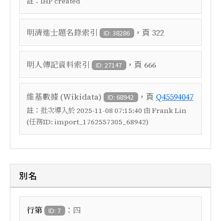
註：
IHP created
，頁
明清進士題名錄索引
322
ID: 38286
，頁
明人傳記資料索引
666
ID: 27147
，頁
維基數據 (Wikidata)
Q45594047
ID: 68942
註：
批次導入於 2025-11-08 07:15:40 由 Frank Lin
(任務ID: import_1762557305_68942)
別名
：
行第
四
ID: 7