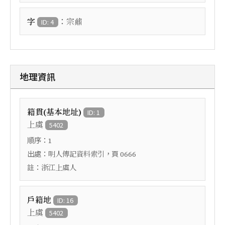
：
字
宗鼐
ID: 4
地理資訊
籍貫(基本地址)
ID: 1
上虞
5402
順序：
1
出處：
，頁
明人傳記資料索引
0666
註：
浙江上虞人
戶籍地
ID: 16
上虞
5402