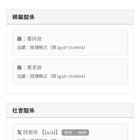
親屬關係
：
孫
葛持欽
出處：
（頁
）
錢塘縣志
lgid=219694
：
孫
葛衷欽
出處：
（頁
）
錢塘縣志
lgid=219694
社會關係
【
】
友
陸振奇
[n/a]
年份：-9999