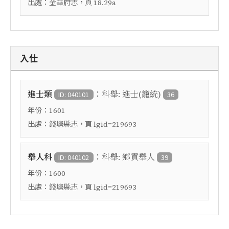
出處：
，頁
金華府志
18.29a
入仕
：
進士類
科舉: 進士(籠統)
ID: 040101
36
年份：
1601
出處：
，頁
錢塘縣志
lgid=219693
：
舉人科
科舉: 鄉貢舉人
ID: 040102
39
年份：
1600
出處：
，頁
錢塘縣志
lgid=219693