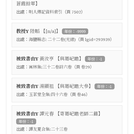
】
蒼霞餘草
出處：
（頁
）
明人傳記資料索引
7502
【
】
教授Y
陸韜
[n/a]
年份：-9999
出處：
（頁
）
海鹽縣志: 二十二卷(光緒)
lgid=293939
【
】
被致書由Y
黃汝亨
與葛屺瞻
年份：-1
出處：
（頁
）
寓林集:三十二卷詩六卷
卷29
【
】
被致書由Y
湯顯祖
與葛屺瞻大參
年份：-1
出處：
（頁
）
玉茗堂全集:四十六卷
卷46
【
】
被致書由Y
譚元春
寄葛屺瞻老師二篇
年份：-1
出處：
譚友夏合集:二十三卷