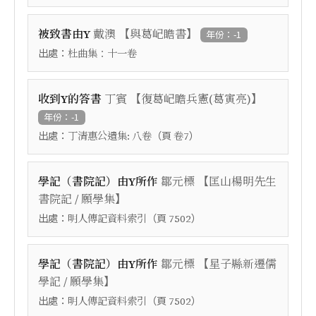
【
】
被致書由Y
戴澳
與葛屺瞻書
年份：-1
出處：
杜曲集：十一卷
【
】
收到Y的答書
丁賓
復葛屺瞻兵憲(葛寅亮)
年份：-1
出處：
（頁
）
丁清惠公遺集: 八卷
卷7
【
學記（書院記）由Y所作
鄒元標
匡山楊明先生
】
書院記 / 願學集
出處：
（頁
）
明人傳記資料索引
7502
【
學記（書院記）由Y所作
鄒元標
星子縣新遷儒
】
學記 / 願學集
出處：
（頁
）
明人傳記資料索引
7502