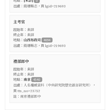
地點：
[未詳]
0
出處：
，頁
錢塘縣志
lgid=219693
主考官
起始年：未詳
終止年：未詳
地點：
山西布政司
4694
出處：
，頁
錢塘縣志
lgid=219693
禮部郎中
起始年：未詳
終止年：未詳
地點：
南京
4540
出處：
，
人名權威資料（中央研究院歷史語言研究所）
頁
tts_no=23752
註：
南京禮部郎中