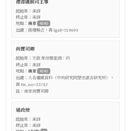
禮部儀制司主事
起始年：未詳
終止年：未詳
地點：
南京
4540
出處：
，頁
錢塘縣志
lgid=219693
尚寶司卿
起始年：
年份限定詞：
天啟
約
終止年：未詳
地點：
南京
4540
出處：
，
人名權威資料（中央研究院歷史語言研究所）
頁
tts_no=23752
註：
南京尚寶司卿
通政使
起始年：未詳
終止年：未詳