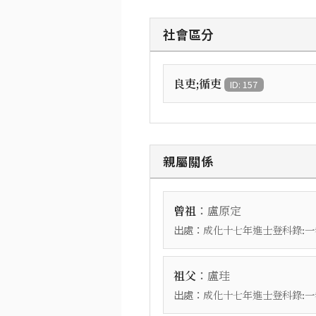
社會區分
良吏;循吏
ID: 157
親屬關係
：
曾祖
盧原定
出處：
成化十七年進士登科錄:一
：
祖父
盧珪
出處：
成化十七年進士登科錄:一