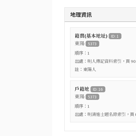
地理資訊
籍貫(基本地址)
ID: 1
東陽
5373
順序：
1
出處：
，頁
明人傳記資料索引
90
註：
東陽人
戶籍地
ID: 16
東陽
5373
順序：
1
出處：
，頁
明清進士題名錄索引