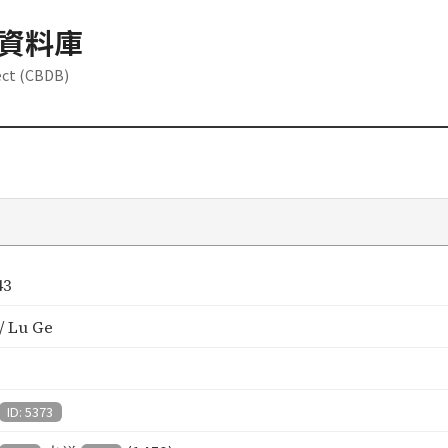
資料庫
ect (CBDB)
43
 Lu Ge
ID: 5373