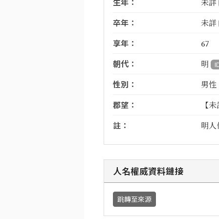
生年：
未詳
卒年：
未詳
享年：
67
朝代：
明
I
性別：
男性
郡望：
【未
註：
明人
人名權威資料鏈接
跳轉至來源