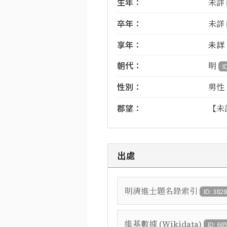
生年：
未詳
卒年：
未詳
享年：
未詳
朝代：
明
I
性別：
男性
郡望：
【未
出處
明清進士題名錄索引
ID: 382
維基數據 (Wikidata)
ID: 68