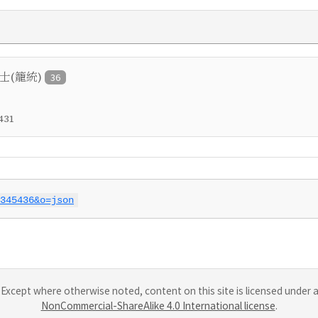
進士(籠統)
36
431
345436&o=json
Except where otherwise noted, content on this site is licensed under 
NonCommercial-ShareAlike 4.0 International license
.