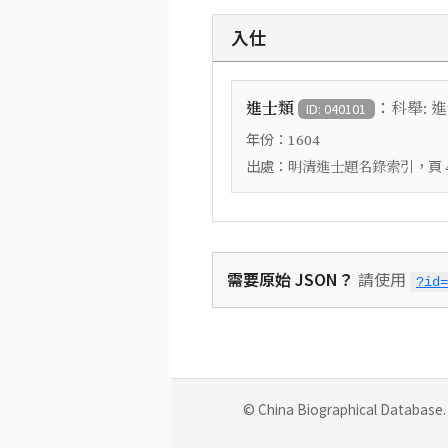
入仕
：
進士類
科舉: 
ID: 040101
年份：
1604
出處：
，頁
明清進士題名錄索引
需要原始 JSON？
請使用
?id=
© China Biographical Database. 