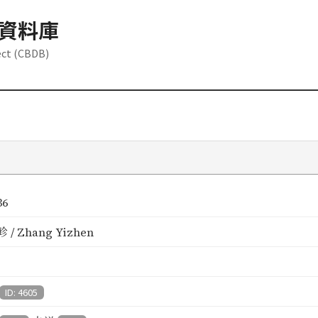
資料庫
ect (CBDB)
36
 / Zhang Yizhen
ID: 4605