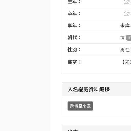
生年：
（空
卒年：
（空
享年：
未詳
朝代：
清
I
性別：
男性
郡望：
【未
人名權威資料鏈接
跳轉至來源