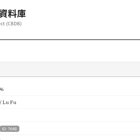
資料庫
ect (CBDB)
96
 Lu Fu
ID: 7648