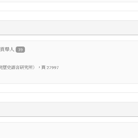
鄉貢舉人
39
，頁
院歷史語言研究所）
27997