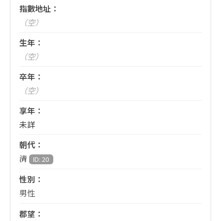
指數地址：
（空）
生年：
（空）
卒年：
（空）
享年：
未詳
朝代：
清
ID: 20
性別：
男性
郡望：