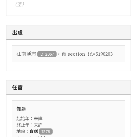
（空）
出處
，頁
江南通志
section_id=5190203
ID: 2067
任官
知縣
起始年：未詳
終止年：未詳
地點：
寶應
7578