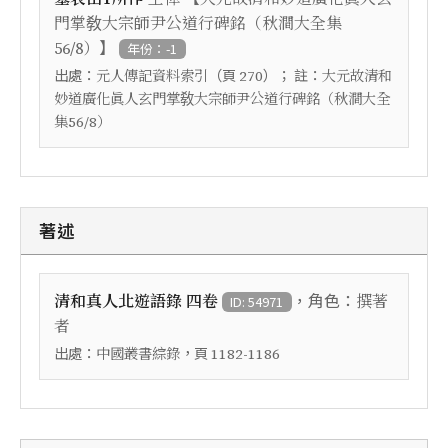
門掌敎大宗師尹公道行碑銘（秋澗大全集
】
56/8）
年份：-1
出處：
（頁
）； 註：
元人傳記資料索引
270
大元故清和
妙道廣化眞人玄門掌敎大宗師尹公道行碑銘（秋澗大全
集56/8）
著述
，角色：
清和真人北遊語錄 四卷
撰著
ID: 54971
者
出處：
，頁
中國叢書綜錄
1182-1186