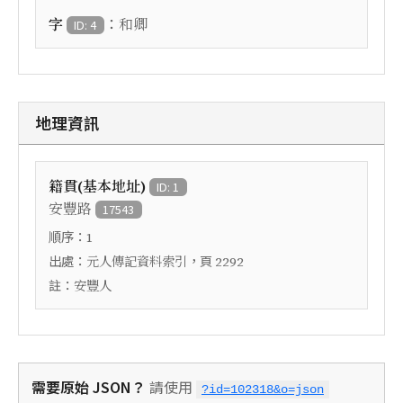
：
字
和卿
ID: 4
地理資訊
籍貫(基本地址)
ID: 1
安豐路
17543
順序：
1
出處：
，頁
元人傳記資料索引
2292
註：
安豐人
需要原始 JSON？
請使用
?id=102318&o=json