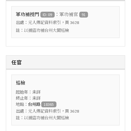
：
軍功補授門
軍功補官
ID: 09
91
出處：
，頁
元人傳記資料索引
3628
註：
以捕盜功補台州大閭巡檢
任官
巡檢
起始年：未詳
終止年：未詳
地點：
台州路
18365
出處：
，頁
元人傳記資料索引
3628
註：
以捕盜功補台州大閭巡檢