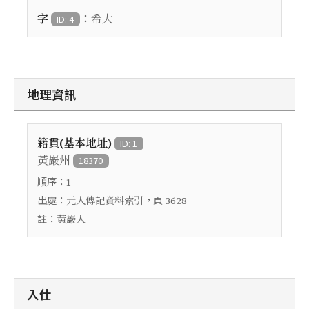
：
字
希大
ID: 4
地理資訊
籍貫(基本地址)
ID: 1
黃巖州
18370
順序：
1
出處：
，頁
元人傳記資料索引
3628
註：
黃巖人
入仕