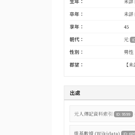
生年：
未詳
卒年：
未詳
享年：
45
朝代：
元
I
性別：
男性
郡望：
【未
出處
元人傳記資料索引
ID: 9599
維基數據 (Wikidata)
ID: 68