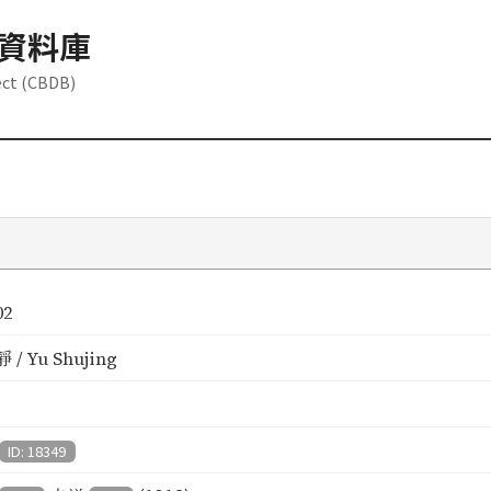
資料庫
ect (CBDB)
02
/ Yu Shujing
ID: 18349