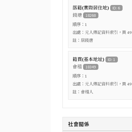
落籍(實際居住地)
ID: 6
錢塘
18268
順序：
1
出處：
，頁
元人傳記資料索引
49
註：
居錢唐
籍貫(基本地址)
ID: 1
會稽
18349
順序：
1
出處：
，頁
元人傳記資料索引
49
註：
會稽人
社會關係