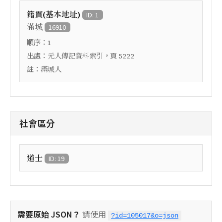
籍貫(基本地址)
ID: 1
滿城
16910
順序：
1
出處：
，頁
元人傳記資料索引
5222
註：
滿城人
社會區分
道士
ID: 19
需要原始 JSON？
請使用
?id=105017&o=json