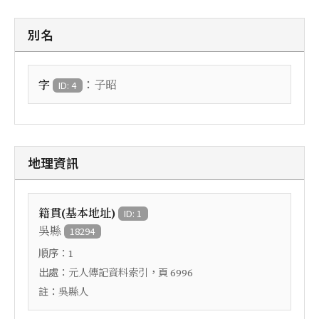
別名
：
字
子昭
ID: 4
地理資訊
籍貫(基本地址)
ID: 1
吳縣
18294
順序：
1
出處：
，頁
元人傳記資料索引
6996
註：
吳縣人