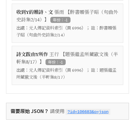
【
收到Y的贈詩、文
張雨
醉書贈張子昭（句曲外
】
史詩集2/14）
年份：-1
出處：
（頁
）； 註：
元人傳記資料索引
6996
醉書贈張
子昭（句曲外史詩集2/14）
【
詩文跋由Y所作
王行
題張繼孟所藏歐文後（半
】
軒集8/17）
年份：-1
出處：
（頁
）； 註：
元人傳記資料索引
6996
題張繼孟
所藏歐文後（半軒集8/17）
需要原始 JSON？
請使用
?id=106683&o=json