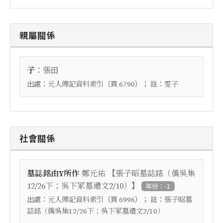
親屬關係
：
子
張田
出處：
（頁
）； 註：
元人傳記資料索引
6790
雯子
社會關係
【
墓誌銘由Y所作
鄭元祐
張子昭墓誌銘（僑吳集
】
12/26下；吳下冢墓遺文2/10）
年份：-1
出處：
（頁
）； 註：
元人傳記資料索引
6996
張子昭墓
誌銘（僑吳集12/26下；吳下冢墓遺文2/10）