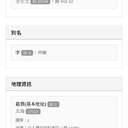
，頁
全元文
vol 52
ID: 27144
別名
：
字
仲衡
ID: 4
地理資訊
籍貫(基本地址)
ID: 1
北海
17113
順序：
1
出處：
，頁