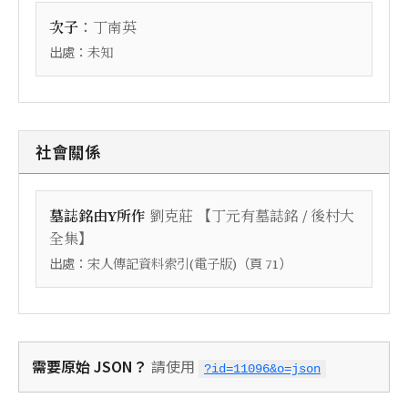
：
次子
丁南英
出處：
未知
社會關係
【
墓誌銘由Y所作
劉克莊
丁元有墓誌銘 / 後村大
】
全集
出處：
（頁
）
宋人傳記資料索引(電子版)
71
需要原始 JSON？
請使用
?id=11096&o=json