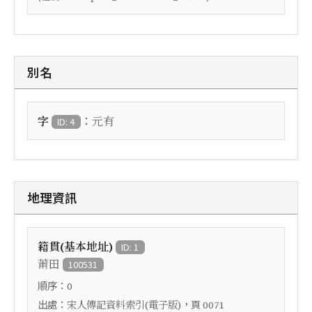
別名
：
字
元有
ID: 4
地理資訊
籍貫(基本地址)
ID: 1
莆田
100531
順序：
0
出處：
，頁
宋人傳記資料索引(電子版)
0071