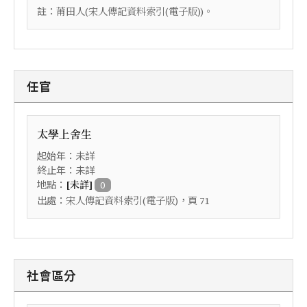
註：
莆田人(宋人傳記資料索引(電子版))。
任官
太學上舍生
起始年：未詳
終止年：未詳
地點：
[未詳]
0
出處：
，頁
宋人傳記資料索引(電子版)
71
社會區分