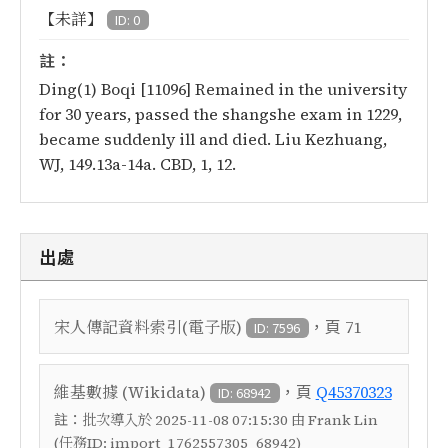
【未詳】
ID: 0
註：
Ding(1) Boqi [11096] Remained in the university
for 30 years, passed the shangshe exam in 1229,
became suddenly ill and died. Liu Kezhuang,
WJ, 149.13a-14a. CBD, 1, 12.
出處
，頁
宋人傳記資料索引(電子版)
71
ID: 7596
，頁
維基數據 (Wikidata)
Q45370323
ID: 68942
註：
批次導入於 2025-11-08 07:15:30 由 Frank Lin
(任務ID: import_1762557305_68942)