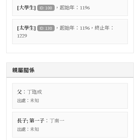
，起始年：
[大學生]
1196
ID: 100
，起始年：
，終止年：
[太學生]
1196
ID: 130
1229
親屬關係
：
父
丁珤成
出處：
未知
：
長子; 第一子
丁南一
出處：
未知