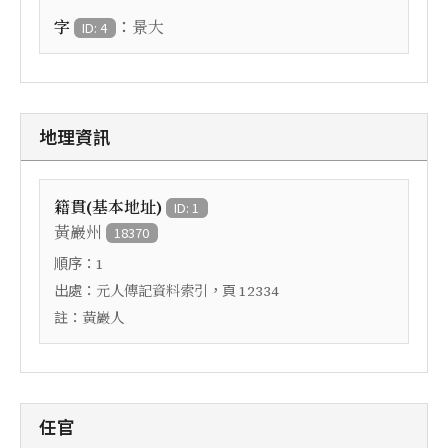
：
字
景大
ID: 4
地理資訊
籍貫(基本地址)
ID: 1
黃巖州
18370
順序：
1
出處：
，頁
元人傳記資料索引
12334
註：
黃巖人
任官