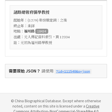
諸路總管府儒學教授
起始年：(
) 年份限定詞：
1279
之後
終止年：未詳
地點：
福州路
18434
出處：
，頁
元人傳記資料索引
12334
註：
元初為福州路學教授
需要原始 JSON？
請使用
?id=111540&o=json
© China Biographical Database. Except where otherwise
noted, content on this site is licensed under a
Creative
Commons Attribution-NonCommercial-ShareAlike 4.0