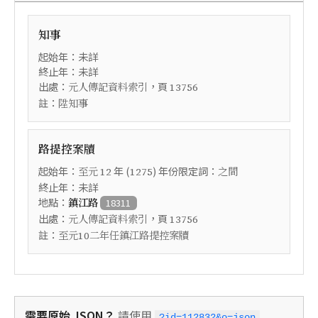
知事
起始年：未詳
終止年：未詳
出處：
，頁
元人傳記資料索引
13756
註：
陞知事
路提控案牘
起始年：
年 (
) 年份限定詞：
至元
12
1275
之間
終止年：未詳
地點：
鎮江路
18311
出處：
，頁
元人傳記資料索引
13756
註：
至元10二年任鎮江路提控案牘
需要原始 JSON？
請使用
?id=112832&o=json