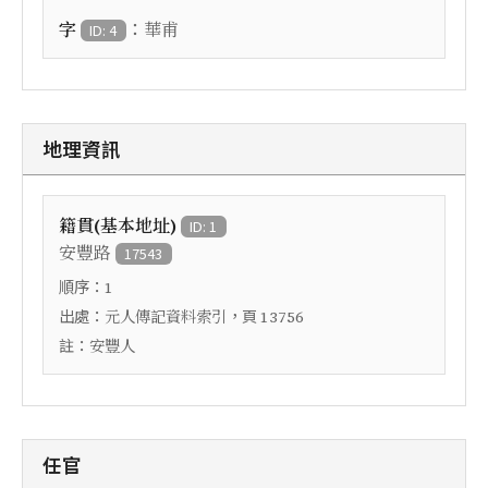
：
字
華甫
ID: 4
地理資訊
籍貫(基本地址)
ID: 1
安豐路
17543
順序：
1
出處：
，頁
元人傳記資料索引
13756
註：
安豐人
任官