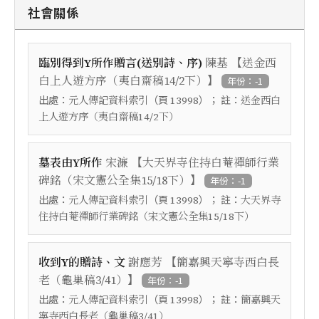
社會關係
【
臨別得到Y所作贈言(送別詩、序)
陳基
送金西
】
白上人遊方序（夷白齋稿14/2下）
年份：-1
出處：
（頁
）； 註：
元人傳記資料索引
13998
送金西白
上人遊方序（夷白齋稿14/2下）
【
墓表由Y所作
宋濂
大天界寺住持白菴禪師行業
】
碑銘（宋文憲公全集15/18下）
年份：-1
出處：
（頁
）； 註：
元人傳記資料索引
13998
大天界寺
住持白菴禪師行業碑銘（宋文憲公全集15/18下）
【
收到Y的贈詩、文
謝應芳
簡嘉興天寧寺西白長
】
老（龜巢稿3/41）
年份：-1
出處：
（頁
）； 註：
元人傳記資料索引
13998
簡嘉興天
寧寺西白長老（龜巢稿3/41）