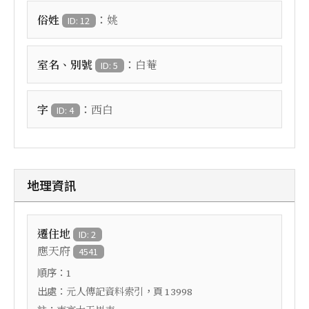
：
俗姓
姚
ID: 12
：
室名、別號
白菴
ID: 5
：
字
西白
ID: 4
地理資訊
遷住地
ID: 2
應天府
4541
順序：
1
出處：
，頁
元人傳記資料索引
13998