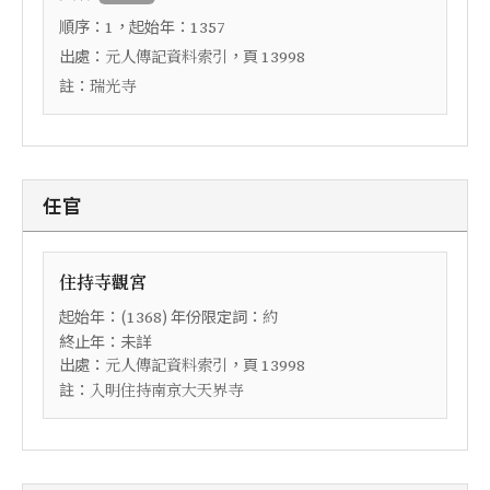
順序：
，起始年：
1
1357
出處：
，頁
元人傳記資料索引
13998
註：
瑞光寺
任官
住持寺觀宮
起始年：(
) 年份限定詞：
1368
約
終止年：未詳
出處：
，頁
元人傳記資料索引
13998
註：
入明住持南京大天界寺