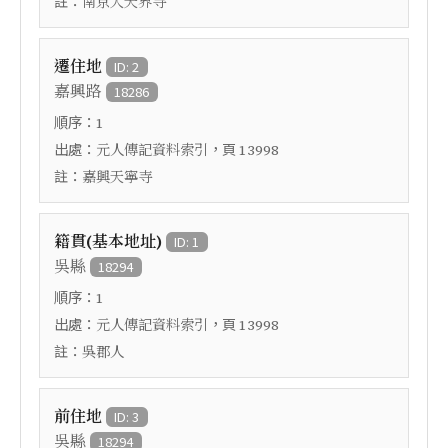
註：
南京大天界寺
遷住地
ID: 2
嘉興路
18286
順序：
1
出處：
，頁
元人傳記資料索引
13998
註：
嘉興天寧寺
籍貫(基本地址)
ID: 1
吳縣
18294
順序：
1
出處：
，頁
元人傳記資料索引
13998
註：
吳郡人
前住地
ID: 3
吳縣
18294