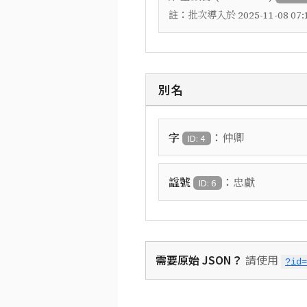
註：
批次導入於 2025-11-08 07:1
別名
：
字
仲卿
ID: 4
：
諡號
忠獻
ID: 6
需要原始 JSON？
請使用
?id=