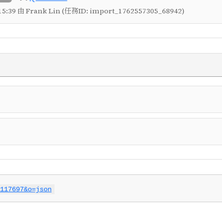
5:39 由 Frank Lin (任務ID: import_1762557305_68942)
117697&o=json