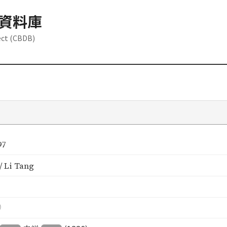
資料庫
ect (CBDB)
97
 Li Tang
）