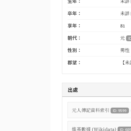
生年：
未詳
卒年：
未詳
享年：
81
朝代：
元
I
性別：
男性
郡望：
【未
出處
元人傳記資料索引
ID: 9599
維基數據 (Wikidata)
ID: 68