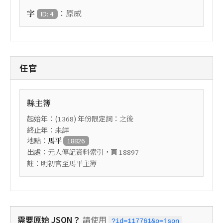
：
字
原威
ID: 4
任官
縣主簿
起始年：(
) 年份限定詞：
1368
之後
終止年：未詳
地點：
馬平
18826
出處：
，頁
元人傳記資料索引
18897
註：
明初官至馬平主簿
需要原始 JSON？
請使用
?id=117761&o=json