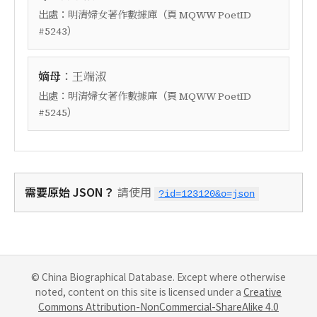
出處：
（頁
明清婦女著作數據庫
MQWW PoetID
）
#5243
：
嫡母
王端淑
出處：
（頁
明清婦女著作數據庫
MQWW PoetID
）
#5245
需要原始 JSON？
請使用
?id=123120&o=json
© China Biographical Database. Except where otherwise
noted, content on this site is licensed under a
Creative
Commons Attribution-NonCommercial-ShareAlike 4.0