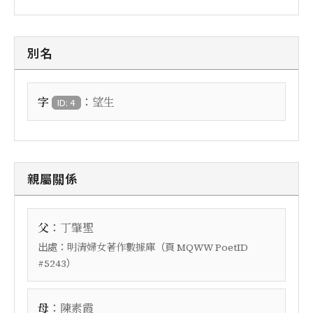
別名
：
字
望生
ID: 4
親屬關係
：
父
丁肇聖
出處：
（頁
明清婦女著作數據庫
MQWW PoetID
）
#5243
：
母
陳素霞