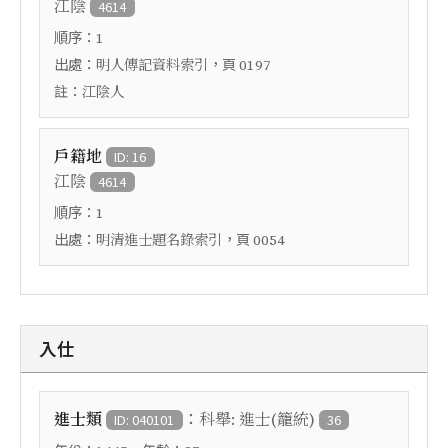
江陰
4614
順序：
1
出處：
，頁
明人傳記資料索引
0197
註：
江陰人
戶籍地
ID: 16
江陰
4614
順序：
1
出處：
，頁
明清進士題名錄索引
0054
入仕
：
進士類
科舉: 進士(籠統)
ID: 040101
36