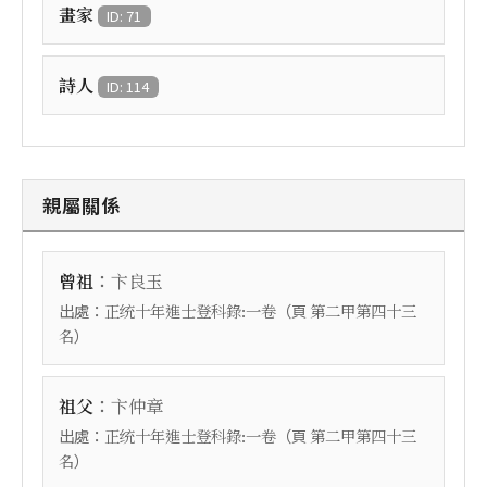
畫家
ID: 71
詩人
ID: 114
親屬關係
：
曾祖
卞良玉
出處：
（頁
正统十年進士登科錄:一卷
第二甲第四十三
）
名
：
祖父
卞仲章
出處：
（頁
正统十年進士登科錄:一卷
第二甲第四十三
）
名