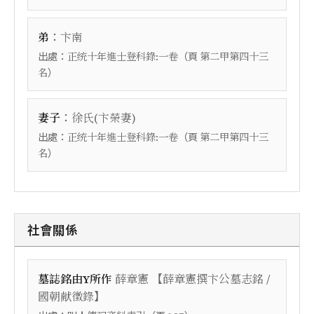
：
弟
卞南
出處：
（頁
正统十年進士登科錄:一卷
第二甲第四十三
）
名
：
妻子
徐氏(卞榮妻)
出處：
（頁
正统十年進士登科錄:一卷
第二甲第四十三
）
名
社會關係
【
墓誌銘由Y所作
薛章憲
薛章憲撰卞公墓志銘 /
】
國朝献徵錄