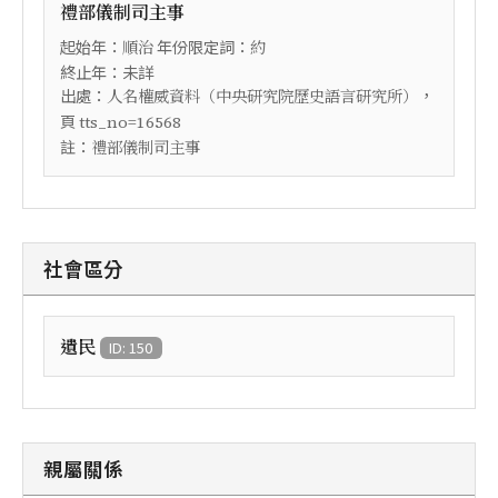
禮部儀制司主事
起始年：
年份限定詞：
順治
約
終止年：未詳
出處：
，
人名權威資料（中央研究院歷史語言研究所）
頁
tts_no=16568
註：
禮部儀制司主事
社會區分
遺民
ID: 150
親屬關係