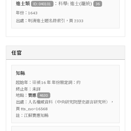
：
進士類
科舉: 進士(籠統)
ID: 040101
36
年份：
1643
出處：
，頁
明清進士題名錄索引
2333
任官
知縣
起始年：
年 年份限定詞：
崇禎
16
約
終止年：未詳
地點：
寶應
4630
出處：
，
人名權威資料（中央研究院歷史語言研究所）
頁
tts_no=16568
註：
江蘇寶應知縣