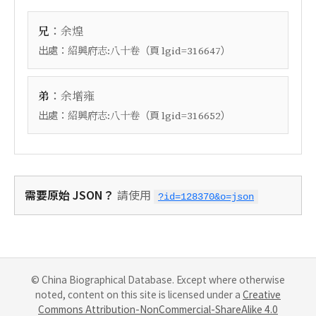
：
兄
余煌
出處：
（頁
）
紹興府志:八十卷
lgid=316647
：
弟
余增雍
出處：
（頁
）
紹興府志:八十卷
lgid=316652
需要原始 JSON？
請使用
?id=128370&o=json
© China Biographical Database. Except where otherwise
noted, content on this site is licensed under a
Creative
Commons Attribution-NonCommercial-ShareAlike 4.0