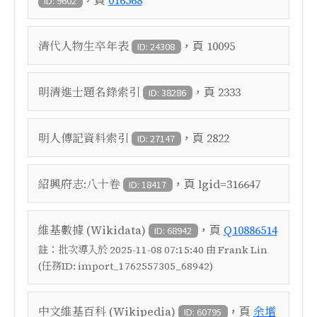
016568
ID: 9602
，頁
清代人物生卒年表
10095
ID: 24308
，頁
明清進士題名錄索引
2333
ID: 38286
，頁
明人傳記資料索引
2822
ID: 27147
，頁
紹興府志:八十卷
lgid=316647
ID: 18417
，頁
維基數據 (Wikidata)
Q10886514
ID: 68942
註：
批次導入於 2025-11-08 07:15:40 由 Frank Lin
(任務ID: import_1762557305_68942)
，頁
中文維基百科 (Wikipedia)
余增
ID: 60795