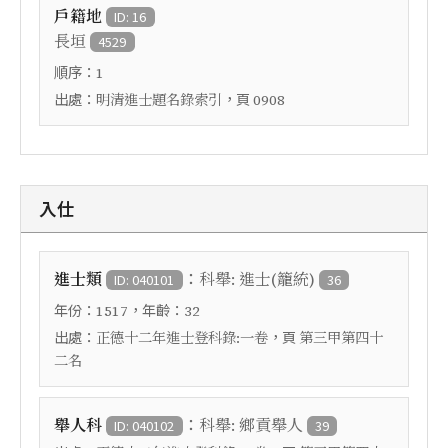
戶籍地
ID: 16
長垣
4529
順序：
1
出處：
，頁
明清進士題名錄索引
0908
入仕
：
進士類
科舉: 進士(籠統)
ID: 040101
36
年份：
，年齡：
1517
32
出處：
，頁
正德十二年進士登科錄:一卷
第三甲第四十
二名
：
舉人科
科舉: 鄉貢舉人
ID: 040102
39