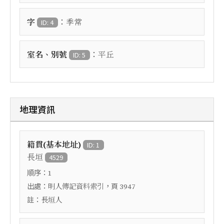
：
字
季常
ID: 4
：
室名、別號
平丘
ID: 5
地理資訊
籍貫(基本地址)
ID: 1
長垣
4529
順序：
1
出處：
，頁
明人傳記資料索引
3947
註：
長垣人