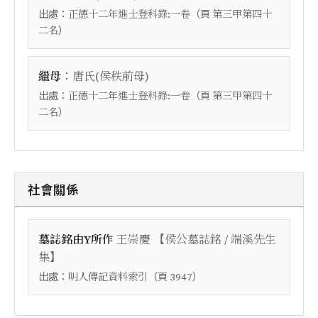
出處：
（頁
正德十二年進士登科錄:一卷
第三甲第四十
）
二名
：
繼母
唐氏(侯秩前母)
出處：
（頁
正德十二年進士登科錄:一卷
第三甲第四十
）
二名
社會關係
【
墓誌銘由Y所作
王崇慶
侯公墓誌銘 / 端溪先生
】
集
出處：
（頁
）
明人傳記資料索引
3947