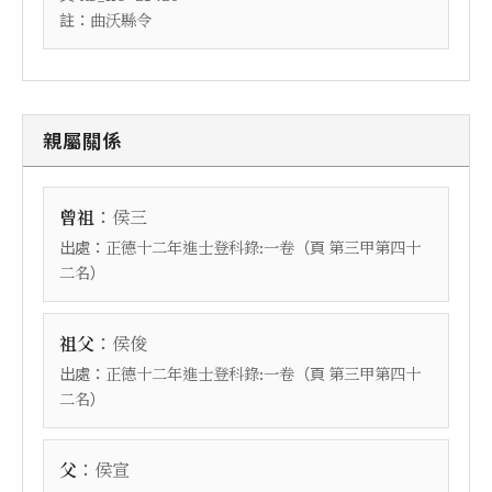
註：
曲沃縣令
親屬關係
：
曾祖
侯三
出處：
（頁
正德十二年進士登科錄:一卷
第三甲第四十
）
二名
：
祖父
侯俊
出處：
（頁
正德十二年進士登科錄:一卷
第三甲第四十
）
二名
：
父
侯宣