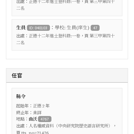
出處：
，頁
正德十二年進士登科錄:一卷
第三甲第四十
二名
：
生員
學校: 生員(庠生)
ID: 040103
47
出處：
，頁
正德十二年進士登科錄:一卷
第三甲第四十
二名
任官
縣令
起始年：
年
正德
2
終止年：未詳
地點：
曲沃
4767
出處：
，
人名權威資料（中央研究院歷史語言研究所）
頁
tts_no=21426