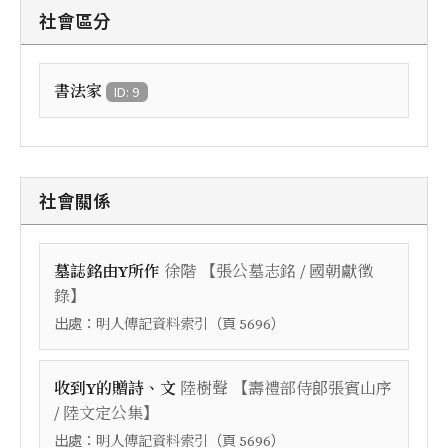
社會區分
書法家
ID: 9
社會關係
【
墓誌銘由Y所作
徐階
張公墓志銘 / 國朝獻徵
】
錄
出處：
（頁
）
明人傳記資料索引
5696
【
收到Y的贈詩、文
陸樹聲
壽禮部侍郞張賓山序
】
/ 陸文定公集
出處：
（頁
）
明人傳記資料索引
5696