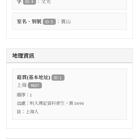
：
字
文光
ID: 4
：
室名、別號
賓山
ID: 5
地理資訊
籍貫(基本地址)
ID: 1
上海
4607
順序：
1
出處：
，頁
明人傳記資料索引
5696
註：
上海人