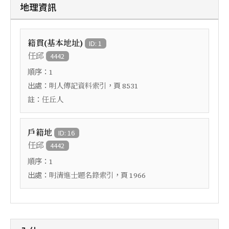
地理資訊
籍貫(基本地址)
ID: 1
任邱
4442
順序：
1
出處：
，頁
明人傳記資料索引
8531
註：
任丘人
戶籍地
ID: 16
任邱
4442
順序：
1
出處：
，頁
明清進士題名錄索引
1966