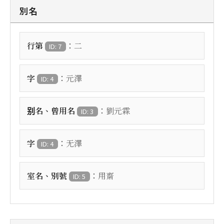
別名
：
行第
二
ID: 7
：
字
元澤
ID: 4
：
别名、曾用名
劉元霖
ID: 3
：
字
无澤
ID: 4
：
室名、別號
用齋
ID: 5