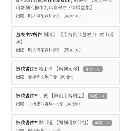
【
從Y處收到賀詞 (occasion)
馮夢禎
賀大中丞
】
用齋劉公撫浙九年奏最序 / 快雪堂集
出處：
（頁
）
明人傳記資料索引
8531
【
墓表由Y所作
劉鴻訓
用齋劉公墓表 / 四素山房
】
集
出處：
（頁
）
明人傳記資料索引
8531
【
】
被致書由Y
蕭士瑋
與劉元澤
年份：-1
出處：
（頁
）
春浮園文集二卷
卷2
【
】
被致書由Y
丁賓
與劉用齋司空
年份：-1
出處：
（頁
）
丁清惠公遺集: 八卷
卷8
【
】
被致書由Y
鄭明選
簡劉用齋公祖
年份：-1
出處：
鄭侯升集：四十卷