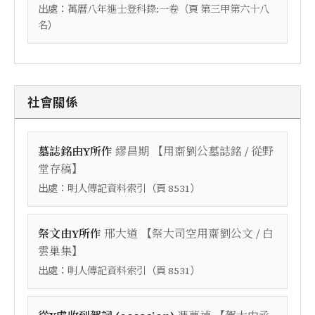
出處：
（頁
萬曆八年進士登科錄:一卷
第三甲第六十八
）
名
社會關係
【
墓誌銘由Y所作
繆昌期
用齋劉公墓誌銘 / 從野
】
堂存稿
出處：
（頁
）
明人傳記資料索引
8531
【
祭文由Y所作
邢大道
祭大司空用齋劉公文 / 白
】
雲巢集
出處：
（頁
）
明人傳記資料索引
8531