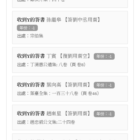
【
】
收到Y的答書
孫繼皋
答劉中丞用齋
年份：-1
出處：
宗伯集
【
】
收到Y的答書
丁賓
復劉用齋空
年份：-1
出處：
（頁
）
丁清惠公遺集: 八卷
卷8
【
】
收到Y的答書
葉向高
答劉用齋
年份：-1
出處：
（頁
）
葉臺全集：一百三十八卷
卷46
【
】
收到Y的答書
趙南星
答劉用齋
年份：-1
出處：
趙忠毅公文集:二十四卷