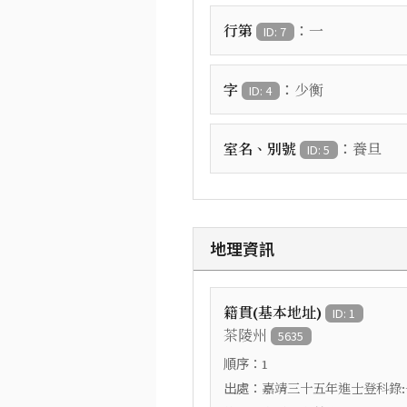
：
行第
一
ID: 7
：
字
少衡
ID: 4
：
室名、別號
養旦
ID: 5
地理資訊
籍貫(基本地址)
ID: 1
茶陵州
5635
順序：
1
出處：
嘉靖三十五年進士登科錄: