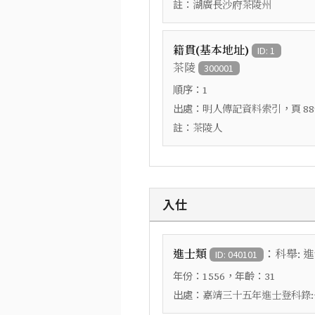
註：
湖廣長沙府茶陵州
籍貫(基本地址)
ID: 1
茶陵
300001
順序：
1
出處：
，頁
明人傳記資料索引
88
註：
茶陵人
入仕
：
進士類
科舉: 
ID: 040101
年份：
，年齡：
1556
31
出處：
嘉靖三十五年進士登科錄: