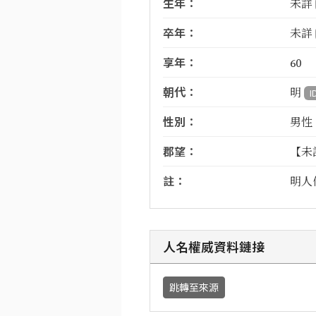
生年：
未詳
卒年：
未詳
享年：
60
朝代：
明
I
性別：
男性
郡望：
【未
註：
明人
人名權威資料鏈接
跳轉至來源