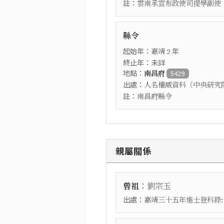
註：
雲南承宣布政使司提學副使
縣令
起始年：
年
嘉靖
2
終止年：未詳
地點：
南昌府
5429
出處：
人名權威資料（中央研究
註：
南昌府縣令
親屬關係
：
曾祖
劉宗玉
出處：
嘉靖三十五年進士登科錄: