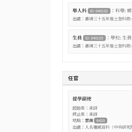
：
舉人科
科舉: 
ID: 040102
出處：
嘉靖三十五年進士登科錄:
：
生員
學校: 生員
ID: 040103
出處：
嘉靖三十五年進士登科錄:
任官
提學副使
起始年：未詳
終止年：未詳
地點：
雲南
6420
出處：
人名權威資料（中央研究