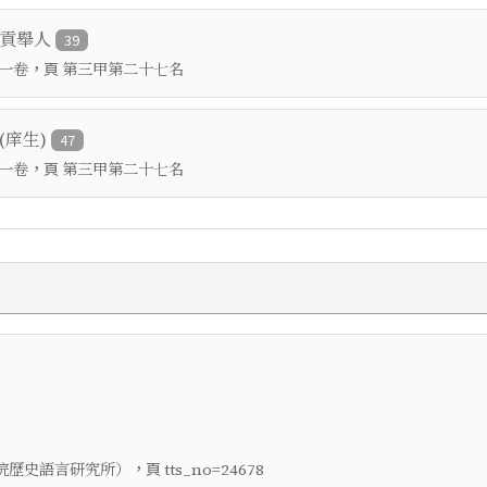
鄉貢舉人
39
，頁
一卷
第三甲第二十七名
(庠生)
47
，頁
一卷
第三甲第二十七名
，頁
院歷史語言研究所）
tts_no=24678