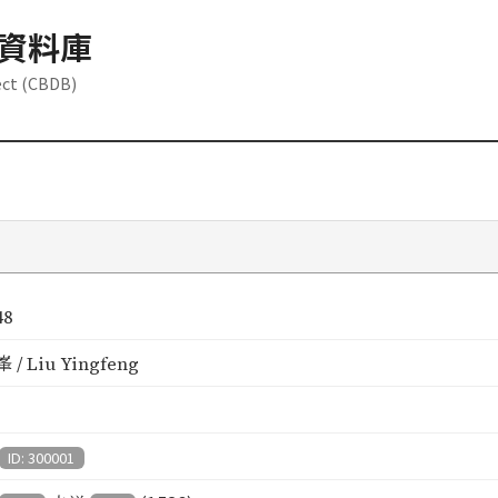
資料庫
ect (CBDB)
48
/ Liu Yingfeng
ID: 300001