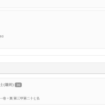
93
進士(籠統)
36
，頁
一卷
第三甲第二十七名