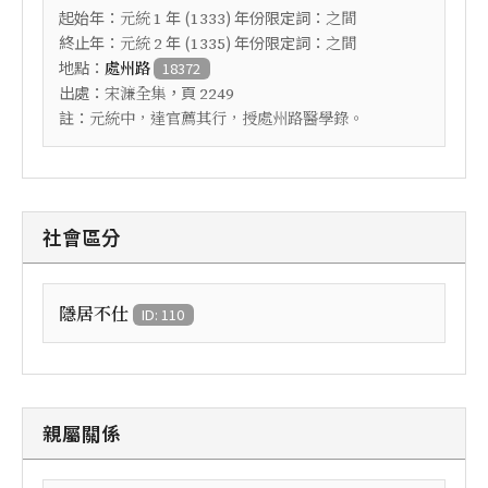
起始年：
年 (
) 年份限定詞：
元統
1
1333
之間
終止年：
年 (
) 年份限定詞：
元統
2
1335
之間
地點：
處州路
18372
出處：
，頁
宋濂全集
2249
註：
元統中，達官薦其行，授處州路醫學錄。
社會區分
隱居不仕
ID: 110
親屬關係