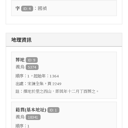
：
字
國禎
ID: 4
地理資訊
葬地
ID: 9
義烏
5374
順序：
，起始年：
1
1364
出處：
，頁
宋濂全集
2249
註：
擇地於里之西山，即其年十二月丁酉葬之。
籍貫(基本地址)
ID: 1
義烏
18341
順序：
1