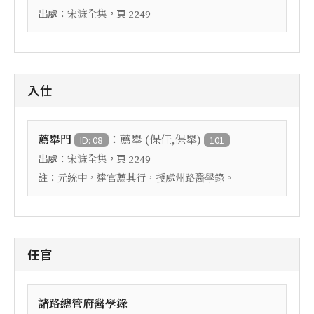
出處：
，頁
宋濂全集
2249
入仕
：
薦舉門
薦舉 (保任,保舉)
ID: 08
101
出處：
，頁
宋濂全集
2249
註：
元統中，達官薦其行，授處州路醫學錄。
任官
諸路總管府醫學錄