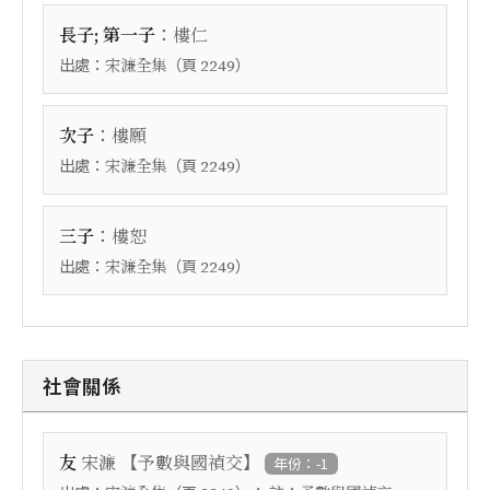
：
長子; 第一子
樓仁
出處：
（頁
）
宋濂全集
2249
：
次子
樓願
出處：
（頁
）
宋濂全集
2249
：
三子
樓恕
出處：
（頁
）
宋濂全集
2249
社會關係
【
】
友
宋濂
予數與國禎交
年份：-1