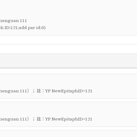
henguan 111
ID:121;add par id:0)
）； 註：
henguan 111
YP NewEpitaphID=121
）； 註：
henguan 111
YP NewEpitaphID=121