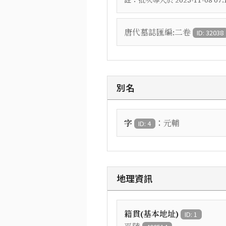
批次導入於 2025-11-08 07:1
唐代墓誌匯編:二卷
ID: 32038
別名
：
字
元輔
ID: 4
地理資訊
籍貫(基本地址)
ID: 1