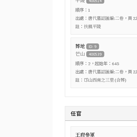
平陵
400514
順序：
1
出處：
，頁
唐代墓誌匯編:二卷
Z
註：
扶風平陵
葬地
ID: 9
芒山
400539
順序：
，起始年：
2
645
出處：
，頁
唐代墓誌匯編:二卷
Z
註：
邙山西南之三里 (合葬)
任官
王府參軍