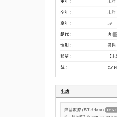
生年：
未詳
卒年：
未詳
享年：
59
朝代：
唐
I
性別：
男性
郡望：
【未
註：
YP N
出處
維基數據 (Wikidata)
ID: 68
註：