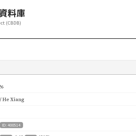
資料庫
ect (CBDB)
26
 He Xiang
ID: 400514