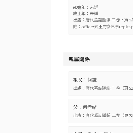
起始年：未詳
終止年：未詳
出處：
，頁
唐代墓誌匯編:二卷
Z
註：
office:齊王府參軍事(epitaph 
親屬關係
：
祖父
何謙
出處：
（頁
唐代墓誌匯編:二卷
Z
：
父
何孝緒
出處：
（頁
唐代墓誌匯編:二卷
Z