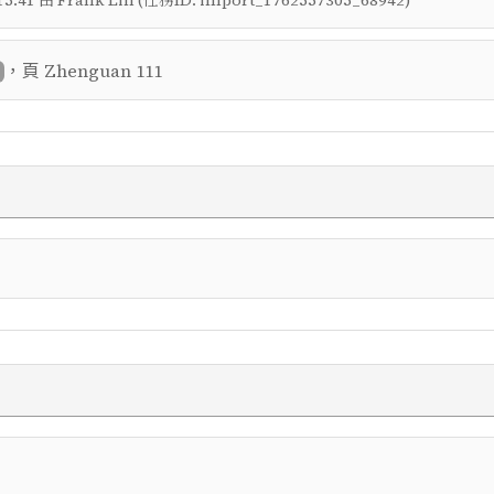
5:41 由 Frank Lin (任務ID: import_1762557305_68942)
，頁
Zhenguan 111