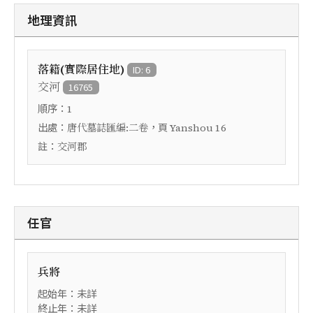
地理資訊
落籍(實際居住地)
ID: 6
交河
16765
順序：
1
出處：
，頁
唐代墓誌匯編:二卷
Yanshou 16
註：
交河郡
任官
兵將
起始年：未詳
終止年：未詳