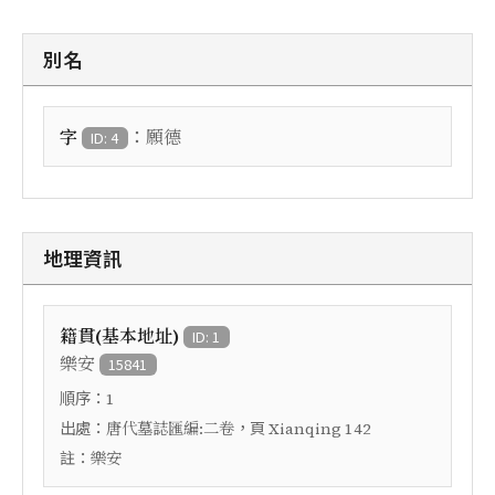
別名
：
字
願德
ID: 4
地理資訊
籍貫(基本地址)
ID: 1
樂安
15841
順序：
1
出處：
，頁
唐代墓誌匯編:二卷
Xianqing 142
註：
樂安