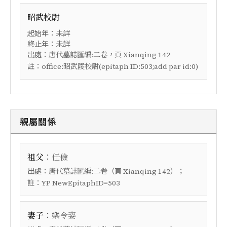
昭武校尉
起始年：未詳
終止年：未詳
出處：
，頁
唐代墓誌匯編:二卷
Xianqing 142
註：
office:昭武陵校尉(epitaph ID:503;add par id:0)
親屬關係
：
祖父
任儉
出處：
（頁
）；
唐代墓誌匯編:二卷
Xianqing 142
註：
YP NewEpitaphID=503
：
妻子
樂令姿