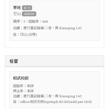
葬地
ID: 9
芒山
400539
順序：
，起始年：
2
660
出處：
，頁
唐代墓誌匯編:二卷
Xianqing 142
註：
邙山 (合葬)
任官
昭武校尉
起始年：未詳
終止年：未詳
出處：
，頁
唐代墓誌匯編:二卷
Xianqing 142
註：
office:昭武校尉(epitaph ID:503;add par id:0)