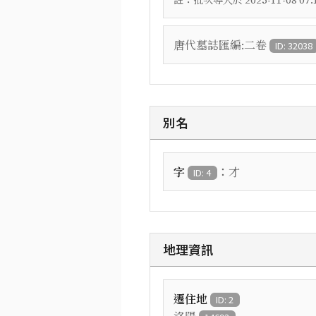
批次導入於 2025-11-08 07:1
唐代墓誌匯編:二卷
ID: 32038
別名
：
字
才
ID: 4
地理資訊
遷住地
ID: 2