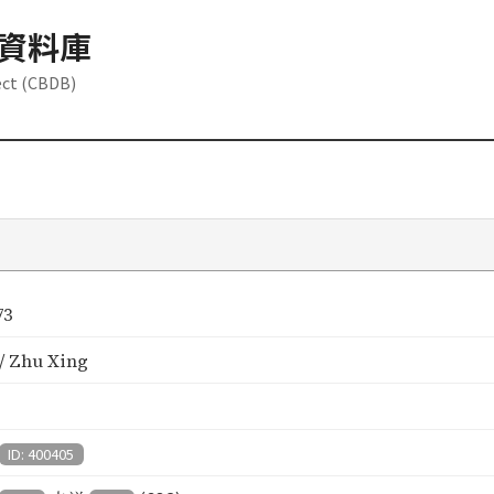
資料庫
ect (CBDB)
73
 Zhu Xing
ID: 400405