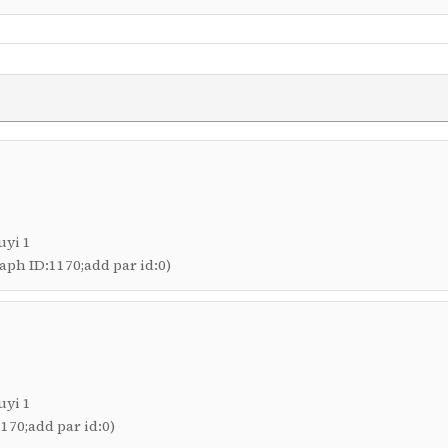
uyi 1
 ID:1170;add par id:0)
uyi 1
70;add par id:0)