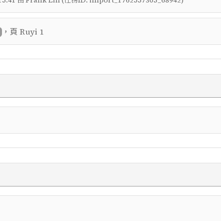
5:41 由 Frank Lin (任務ID: import_1762557305_68942)
，頁
Ruyi 1