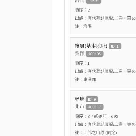
洛陽
14693
順序：
2
出處：
，頁
唐代墓誌匯編:二卷
R
註：
洛陽
籍貫(基本地址)
ID: 1
吳郡
400405
順序：
1
出處：
，頁
唐代墓誌匯編:二卷
R
註：
東吳郡
葬地
ID: 9
北市
400537
順序：
，起始年：
3
692
出處：
，頁
唐代墓誌匯編:二卷
R
註：
北邙之山原 (同窆)