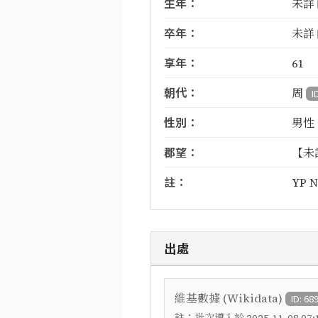
生年：
未詳
卒年：
未詳
享年：
61
朝代：
周
I
性別：
男性
郡望：
【未
註：
YP N
出處
維基數據 (Wikidata)
ID: 68
註：