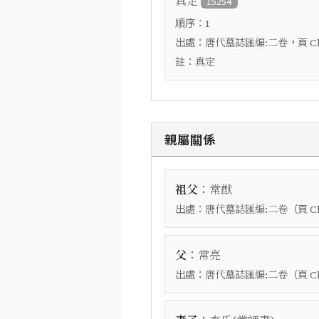
真定
15254
順序：
1
出處：
，頁
唐代墓誌匯編:二卷
C
註：
真定
親屬關係
：
祖父
常猷
出處：
（頁
唐代墓誌匯編:二卷
C
：
父
常亮
出處：
（頁
唐代墓誌匯編:二卷
C