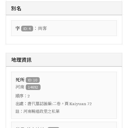
別名
：
字
尚客
ID: 4
地理資訊
死所
ID: 10
河南
14692
順序：
2
出處：
，頁
唐代墓誌匯編:二卷
Kaiyuan 72
註：
河南縣道政里之私第