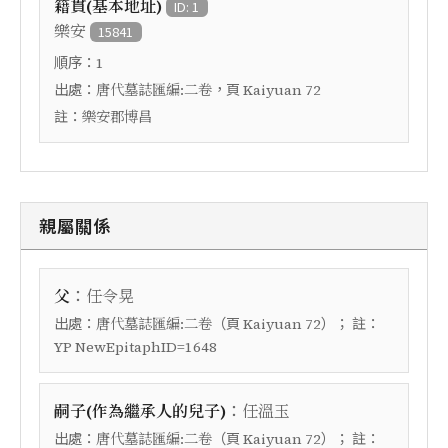
籍貫(基本地址)
ID: 1
樂安
15841
順序：
1
出處：
，頁
唐代墓誌匯編:二卷
Kaiyuan 72
註：
樂安郡博昌
親屬關係
：
父
任令晃
出處：
（頁
）； 註：
唐代墓誌匯編:二卷
Kaiyuan 72
YP NewEpitaphID=1648
：
嗣子(作為繼承人的兒子)
任溫玉
出處：
（頁
）； 註：
唐代墓誌匯編:二卷
Kaiyuan 72