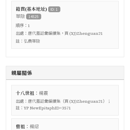
籍貫(基本地址)
ID: 1
華陰
14525
順序：
1
出處：
，頁
唐代墓誌彙編續集
(XJ)Zhenguan21
註：
弘農華陰
親屬關係
：
十八世祖
楊震
出處：
（頁
）；
唐代墓誌彙編續集
(XJ)Zhenguan21
註：
YP NewEpitaphID=3571
：
曾祖
楊紹