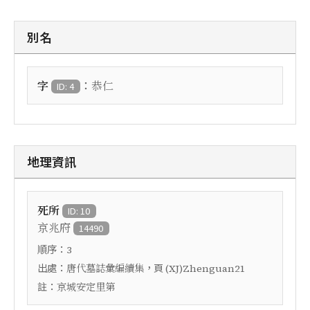
別名
：
字
恭仁
ID: 4
地理資訊
死所
ID: 10
京兆府
14490
順序：
3
出處：
，頁
唐代墓誌彙編續集
(XJ)Zhenguan21
註：
京城安定里第