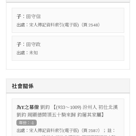
：
子
田守信
出處：
（頁
）
宋人傳記資料索引(電子版)
2548
：
子
田守政
出處：
未知
社會關係
【
為Y之幕僚
劉鈞
(933～1009) 汾州人 初仕北漢
】
劉鈞 周顯德間領五十騎來歸 鈞屠其家屬
年份：-1
出處：
（頁
）； 註：
宋人傳記資料索引(電子版)
2587