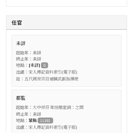
任官
未詳
起始年：未詳
終止年：未詳
地點：
[未詳]
0
出處：
宋人傳記資料索引(電子版)
註：
五代周世宗召補驍武副指揮使
都監
起始年：
年份限定詞：
大中祥符
之間
終止年：未詳
地點：
鞏縣
11381
出處：
宋人傳記資料索引(電子版)