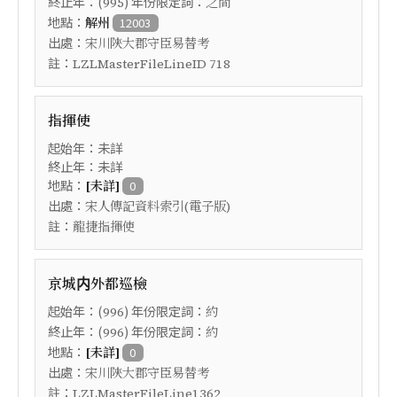
終止年：(
) 年份限定詞：
995
之間
地點：
解州
12003
出處：
宋川陝大郡守臣易替考
註：
LZLMasterFileLineID 718
指揮使
起始年：未詳
終止年：未詳
地點：
[未詳]
0
出處：
宋人傳記資料索引(電子版)
註：
龍捷指揮使
京城内外都巡檢
起始年：(
) 年份限定詞：
996
約
終止年：(
) 年份限定詞：
996
約
地點：
[未詳]
0
出處：
宋川陝大郡守臣易替考
註：
LZLMasterFileLine1362