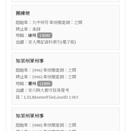
團練使
起始年：
年份限定詞：
大中祥符
之間
終止年：未詳
地點：
康州
14040
出處：
宋人傳記資料索引(電子版)
知某州軍州事
起始年：(
) 年份限定詞：
996
之間
終止年：(
) 年份限定詞：
996
之間
地點：
靈州
11899
出處：
宋川陝大郡守臣易替考
註：
LZLMasterFileLineID 1362
知某州軍州事
起始年：(
) 年份限定詞：
988
之間