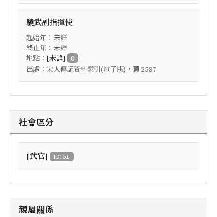
驍武副指揮使
起始年：未詳
終止年：未詳
地點：
[未詳]
0
出處：
，頁
宋人傳記資料索引(電子版)
2587
社會區分
[武官]
ID: 61
親屬關係