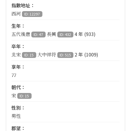
指數地址：
西河
ID: 12297
生年：
4 年 (933)
五代後唐
長興
ID: 47
ID: 432
卒年：
2 年 (1009)
北宋
大中祥符
ID: 15
ID: 515
享年：
77
朝代：
宋
ID: 15
性別：
男性
郡望：