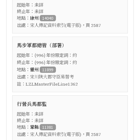
起始年：未詳
終止年：未詳
地點：
康州
14040
出處：
，頁
宋人傳記資料索引(電子版)
2587
馬步軍都總管（部署）
起始年：(
) 年份限定詞：
996
約
終止年：(
) 年份限定詞：
996
約
地點：
靈州
11899
出處：
宋川陝大郡守臣易替考
註：
LZLMasterFileLine1362
行營兵馬都監
起始年：未詳
終止年：未詳
地點：
鞏縣
11381
出處：
，頁
宋人傳記資料索引(電子版)
2587