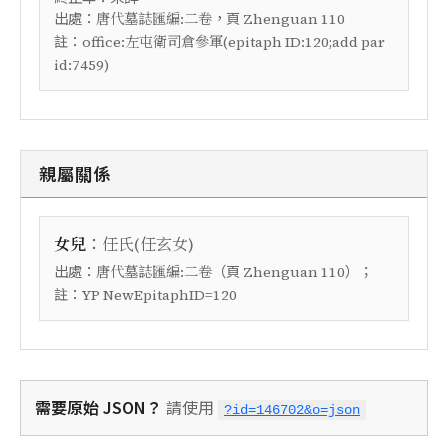
出處：
，頁
唐代墓誌匯編:二卷
Zhenguan 110
註：
office:左屯衛司倉參軍(epitaph ID:120;add par
id:7459)
親屬關係
：
女兒
任氏(任玄女)
出處：
（頁
）；
唐代墓誌匯編:二卷
Zhenguan 110
註：
YP NewEpitaphID=120
需要原始 JSON？
請使用
?id=146702&o=json