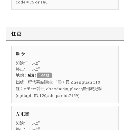
code = 75 or 180
任官
縣令
起始年：未詳
終止年：未詳
地點：
成紀
16695
出處：
，頁
唐代墓誌匯編:二卷
Zhenguan 110
註：
office:縣令, chaodai:隋, place:渭州城紀縣
(epitaph ID:120;add par id:7459)
左屯衛
起始年：未詳
終止年：未詳