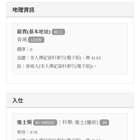
地理資訊
籍貫(基本地址)
ID: 1
晉城
12305
順序：
0
出處：
，頁
宋人傳記資料索引(電子版)
4155
註：
晉城人(宋人傳記資料索引(電子版))。
入仕
：
進士類
科舉: 進士(籠統)
ID: 040101
36
年份：
978