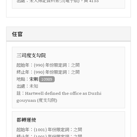
出處：
，頁
宋人傳記資料索引(電子版)
4155
任官
三司度支勾院
起始年：(
) 年份限定詞：
990
之間
終止年：(
) 年份限定詞：
990
之間
地點：
宋朝
10989
出處：
未知
註：
Hartwell defined the office as Duzhi
gouyuan (度支勾院)
都轉運使
起始年：(
) 年份限定詞：
1001
之間
終止年：(
) 年份限定詞：
1001
之間