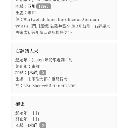
地點：
四川
18935
出處：
未知
註：
Hartwell defined the office as Sichuan
yunshi (四川運使) 諰陞荓籪???妝R知益州、右諫議大
夫宋太初兼川陜四路都轉運使”。
右諫議大夫
起始年：(
) 年份限定詞：
1002
約
終止年：未詳
地點：
[未詳]
0
出處：
宋兩淮大郡守臣易替考
註：
LZL MasterFileLineID8789
御史
起始年：未詳
終止年：未詳
地點：
[未詳]
0