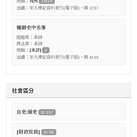
地點：
戎州
13519
出處：
，頁
宋人傳記資料索引(電子版)
3237
權御史中丞事
起始年：未詳
終止年：未詳
地點：
[未詳]
0
出處：
，頁
宋人傳記資料索引(電子版)
4155
社會區分
良吏;循吏
ID: 157
[財政官員]
ID: 68