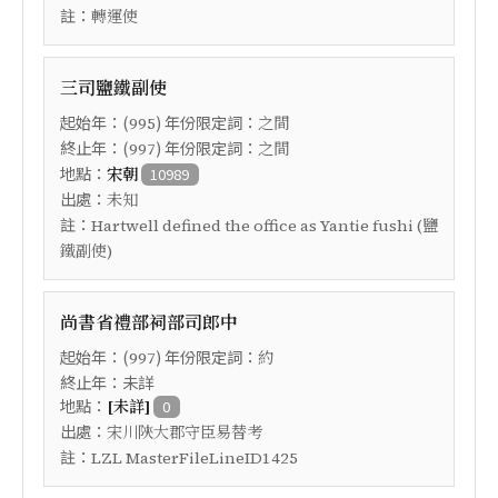
註：
轉運使
三司鹽鐵副使
起始年：(
) 年份限定詞：
995
之間
終止年：(
) 年份限定詞：
997
之間
地點：
宋朝
10989
出處：
未知
註：
Hartwell defined the office as Yantie fushi (鹽
鐵副使)
尚書省禮部祠部司郎中
起始年：(
) 年份限定詞：
997
約
終止年：未詳
地點：
[未詳]
0
出處：
宋川陝大郡守臣易替考
註：
LZL MasterFileLineID1425