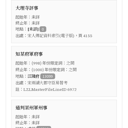
大理寺評事
起始年：未詳
終止年：未詳
地點：
[未詳]
0
出處：
，頁
宋人傳記資料索引(電子版)
4155
知某府軍府事
起始年：(
) 年份限定詞：
998
之間
終止年：(
) 年份限定詞：
1000
之間
地點：
江陵府
13099
出處：
宋兩湖大郡守臣易替考
註：
LZLMasterFileLineID 6972
通判某州軍州事
起始年：未詳
終止年：未詳