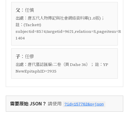
：
父
任慎
出處：
；
唐五代人物傳記與社會網絡資料庫(1.0版)
註：
(Tackett)
subjectid=8574,targetid=9621,relation=S,pageitem=R
1404
：
子
任傪
出處：
（頁
）； 註：
唐代墓誌匯編:二卷
Dahe 36
YP
NewEpitaphID=2935
需要原始 JSON？
請使用
?id=157762&o=json