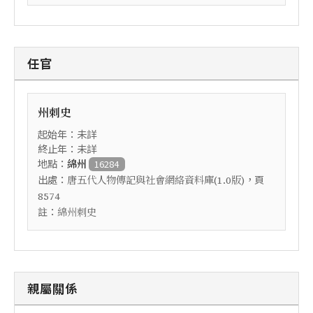
任官
州刺史
起始年：未詳
終止年：未詳
地點：
綿州
16284
出處：
，頁
唐五代人物傳記與社會網絡資料庫(1.0版)
8574
註：
綿州刺史
親屬關係