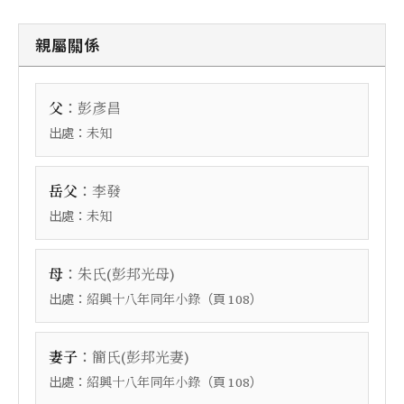
親屬關係
：
父
彭彥昌
出處：
未知
：
岳父
李發
出處：
未知
：
母
朱氏(彭邦光母)
出處：
（頁
）
紹興十八年同年小錄
108
：
妻子
簡氏(彭邦光妻)
出處：
（頁
）
紹興十八年同年小錄
108