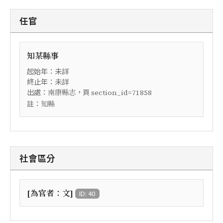
任官
知某縣事
起始年：未詳
終止年：未詳
出處：
，頁
南康縣志
section_id=71858
註：
知縣
社會區分
[為官者：文]
ID: 40