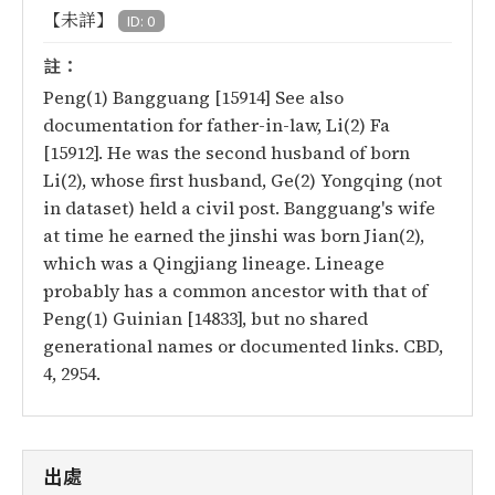
【未詳】
ID: 0
註：
Peng(1) Bangguang [15914] See also
documentation for father-in-law, Li(2) Fa
[15912]. He was the second husband of born
Li(2), whose first husband, Ge(2) Yongqing (not
in dataset) held a civil post. Bangguang's wife
at time he earned the jinshi was born Jian(2),
which was a Qingjiang lineage. Lineage
probably has a common ancestor with that of
Peng(1) Guinian [14833], but no shared
generational names or documented links. CBD,
4, 2954.
出處