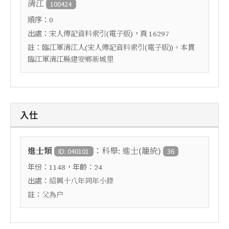
清江
100424
順序：
0
出處：
，頁
宋人傳記資料索引(電子版)
16297
註：
臨江軍清江人(宋人傳記資料索引(電子版))。本貫
臨江軍清江縣建安鄉新城里
入仕
：
進士類
科舉: 進士(籠統)
ID: 040101
36
年份：
，年齡：
1148
24
出處：
紹興十八年同年小錄
註：
父為户