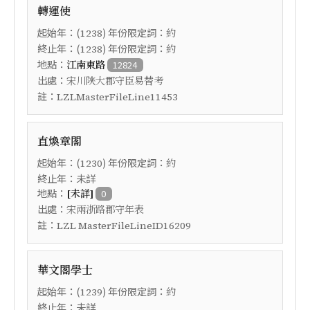
轉運使
起始年：(
) 年份限定詞：
1238
約
終止年：(
) 年份限定詞：
1238
約
地點：
江南東路
12824
出處：
宋川陝大郡守臣易替考
註：
LZLMasterFileLine11453
直煥章閣
起始年：(
) 年份限定詞：
1230
約
終止年：未詳
地點：
[未詳]
0
出處：
宋兩浙路郡守年表
註：
LZL MasterFileLineID16209
華文閣學士
起始年：(
) 年份限定詞：
1239
約
終止年：未詳