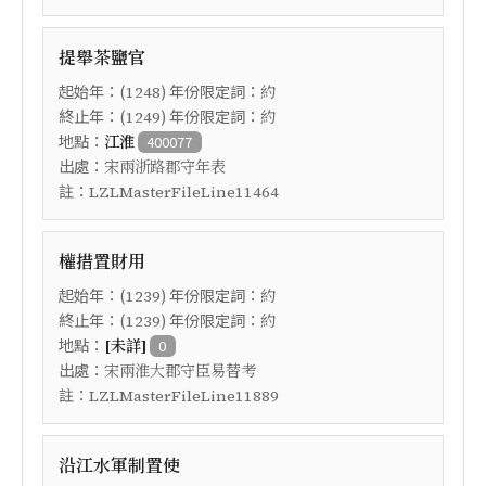
提舉茶鹽官
起始年：(
) 年份限定詞：
1248
約
終止年：(
) 年份限定詞：
1249
約
地點：
江淮
400077
出處：
宋兩浙路郡守年表
註：
LZLMasterFileLine11464
權措置財用
起始年：(
) 年份限定詞：
1239
約
終止年：(
) 年份限定詞：
1239
約
地點：
[未詳]
0
出處：
宋兩淮大郡守臣易替考
註：
LZLMasterFileLine11889
沿江水軍制置使