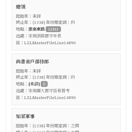
總領
起始年：未詳
終止年：(
) 年份限定詞：
1238
約
地點：
淮南東路
12433
出處：
宋兩浙路郡守年表
註：
LZLMasterFileLine14890
尚書省戶部侍郎
起始年：未詳
終止年：(
) 年份限定詞：
1238
約
地點：
[未詳]
0
出處：
宋兩廣大郡守臣易替考
註：
LZLMasterFileLine14890
知某軍事
起始年：(
) 年份限定詞：
1238
之間