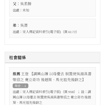
：
父
吳柔勝
出處：
未知
：
弟
吳潛
出處：
（頁
）
宋人傳記資料索引(電子版)
6172
社會關係
【
推薦
王登
調興山簿 以母憂去 制置使吳淵具書
】
幣招之 竟立奇功 後趙葵、馬光祖先後辟之
年份：-1
出處：
（頁
）； 註：
宋人傳記資料索引(電子版)
958
調
興山簿 以母憂去 制置使吳淵具書幣招之 竟立奇功 後趙
葵、馬光祖先後辟之