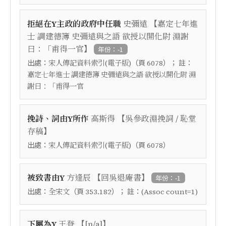
【
拒絕在Y主政的政府中任職
史彌遠
嘉定七年進
士 調建德簿 史彌遠與之語 欲授以開化尉 淵謝
】
曰：「甫得一官
年份：-1
出處：
（頁
）； 註：
宋人傳記資料索引(電子版)
6078
嘉定七年進士 調建德簿 史彌遠與之語 欲授以開化尉 淵
謝曰：「甫得一官
【
挽詩、詞由Y所作
高斯得
吳參政淵挽詞 / 恥堂
】
存稿
出處：
（頁
）
宋人傳記資料索引(電子版)
6078
【
】
被致書由Y
方逢辰
回吳退庵書
年份：-1
出處：
（頁
）； 註：
全宋文
353.182
(Assoc count=1)
【
】
下屬為Y
王登
[n/a]