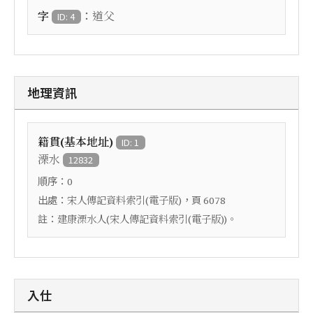
：
字
道父
ID: 4
地理資訊
籍貫(基本地址)
ID: 1
溧水
12832
順序：
0
出處：
，頁
宋人傳記資料索引(電子版)
6078
註：
建康溧水人(宋人傳記資料索引(電子版))。
入仕