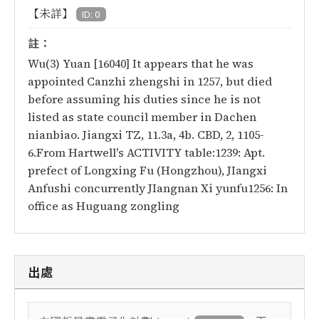
【未詳】
ID: 0
註：
Wu(3) Yuan [16040] It appears that he was
appointed Canzhi zhengshi in 1257, but died
before assuming his duties since he is not
listed as state council member in Dachen
nianbiao. Jiangxi TZ, 11.3a, 4b. CBD, 2, 1105-
6.From Hartwell's ACTIVITY table:1239: Apt.
prefect of Longxing Fu (Hongzhou), JIangxi
Anfushi concurrently JIangnan Xi yunfu1256: In
office as Huguang zongling
出處