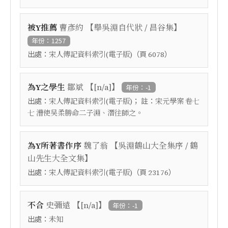
【
】
被Y推薦
曹彥約
舉吳淵自代狀 / 昌谷集
年份：1257
出處：
（頁
）
宋人傳記資料索引(電子版)
6078
【
】
為Y之學生
鄒斌
[n/a]
年份：-1
出處：
； 註：
宋人傳記資料索引(電子版)
宋元學案 卷七
七 漕使吴柔勝命二子淵、潛往師之。
【
為Y所著書作序
魏了翁
吳淵鶴山大全集序 / 鶴
】
山先生大全文集
出處：
（頁
）
宋人傳記資料索引(電子版)
23176
【
】
不合
史彌遠
[n/a]
年份：-1
出處：
未知