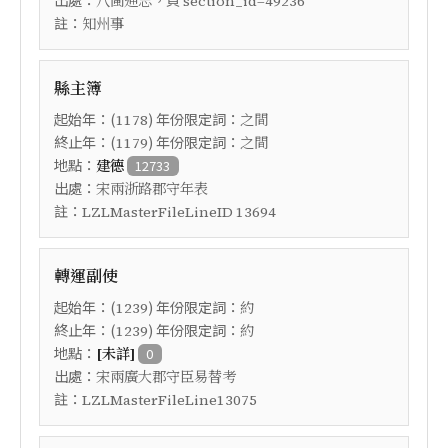
八閩通志
section_id=49236
註：
知州事
縣主簿
起始年：(
) 年份限定詞：
1178
之間
終止年：(
) 年份限定詞：
1179
之間
地點：
建德
12733
出處：
宋兩浙路郡守年表
註：
LZLMasterFileLineID 13694
轉運副使
起始年：(
) 年份限定詞：
1239
約
終止年：(
) 年份限定詞：
1239
約
地點：
[未詳]
0
出處：
宋兩廣大郡守臣易替考
註：
LZLMasterFileLine13075