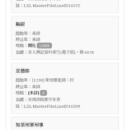
註：
LZL MasterFileLineID16222
縣尉
起始年：未詳
終止年：未詳
地點：
開化
12809
出處：
，頁
宋人傳記資料索引(電子版)
6078
宣德郎
起始年：(
) 年份限定詞：
1230
約
終止年：未詳
地點：
[未詳]
0
出處：
宋兩浙路郡守年表
註：
LZL MasterFileLineID16209
知某州軍州事