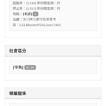
起始年：(
) 年份限定詞：
1249
約
終止年：(
) 年份限定詞：
1252
約
地點：
[未詳]
0
出處：
宋川陝大郡守臣易替考
註：
LZLMasterFileLine12465
社會區分
[宰執]
ID: 34
親屬關係