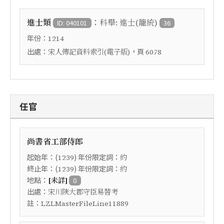
：
進士類
科舉: 進士(籠統)
ID: 040101
36
年份：
1214
出處：
，頁
宋人傳記資料索引(電子版)
6078
任官
尚書省工部侍郎
起始年：(
) 年份限定詞：
1239
約
終止年：(
) 年份限定詞：
1239
約
地點：
[未詳]
0
出處：
宋川陝大郡守臣易替考
註：
LZLMasterFileLine11889