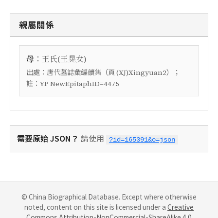
親屬關係
：
母
王氏(王晃女)
出處：
（頁
）；
唐代墓誌彙編續集
(XJ)Xingyuan2
註：
YP NewEpitaphID=4475
需要原始 JSON？
請使用
?id=165391&o=json
© China Biographical Database. Except where otherwise
noted, content on this site is licensed under a
Creative
Commons Attribution-NonCommercial-ShareAlike 4.0