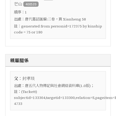
芒山
400539
順序：
1
出處：
，頁
唐代墓誌匯編:二卷
Xianheng 58
註：
generated from personid=172375 by kinship
code = 75 or 180
親屬關係
：
父
封孝琰
出處：
；
唐五代人物傳記與社會網絡資料庫(1.0版)
註：
(Tackett)
subjectid=133304,targetid=133300,relation=S,pageitem=
4733