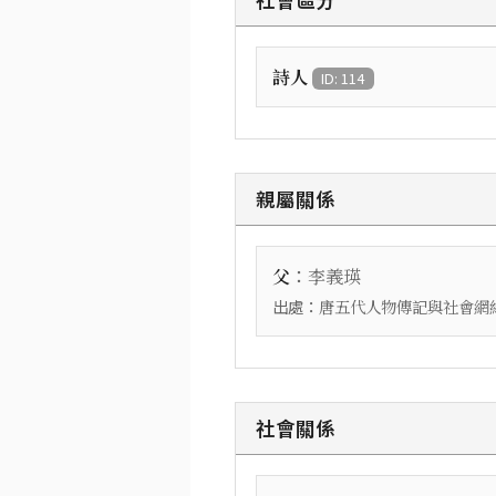
詩人
ID: 114
親屬關係
：
父
李義瑛
出處：
唐五代人物傳記與社會網絡資
社會關係