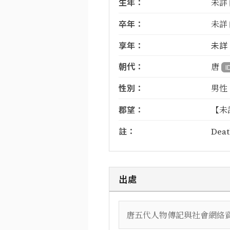
生年：
未詳
卒年：
未詳
享年：
未詳
朝代：
唐
I
性別：
男性
郡望：
【未
註：
Deat
出處
唐五代人物傳記與社會網絡資料