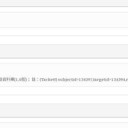
； 註：
料庫(1.0版)
(Tackett) subjectid=134397,targetid=134394