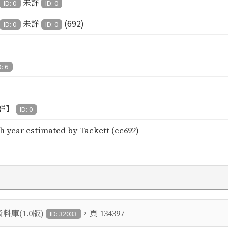
未詳
ID: 0
ID: 0
(692)
未詳
ID: 0
ID: 0
D: 6
詳】
ID: 0
h year estimated by Tackett (cc692)
，頁
庫(1.0版)
134397
ID: 32033