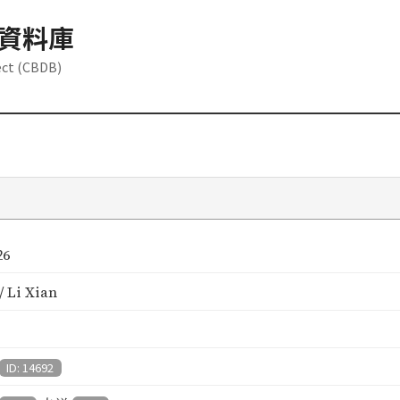
資料庫
ect (CBDB)
26
 Li Xian
ID: 14692