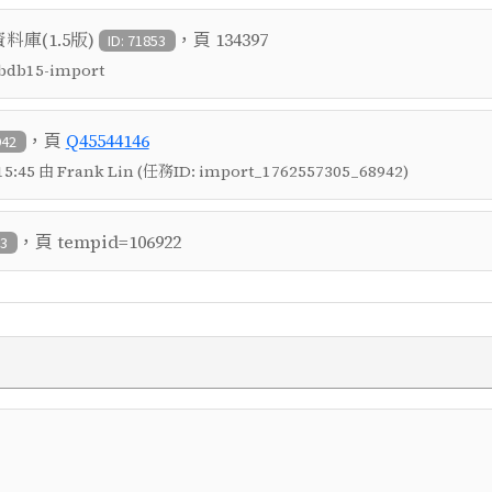
，頁
庫(1.5版)
134397
ID: 71853
 tbdb15-import
，頁
Q45544146
942
5:45 由 Frank Lin (任務ID: import_1762557305_68942)
，頁
tempid=106922
03